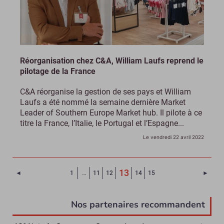
Réorganisation chez C&A, William Laufs reprend le
pilotage de la France
C&A réorganise la gestion de ses pays et William
Laufs a été nommé la semaine dernière Market
Leader of Southern Europe Market hub. Il pilote à ce
titre la France, l’Italie, le Portugal et l’Espagne...
Le vendredi 22 avril 2022
(Page courante)
13
Page précédente
Page 
◄
1
…
11
12
14
15
►
Nos partenaires recommandent