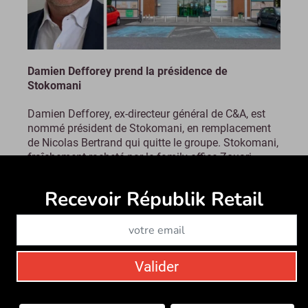
Damien Defforey prend la présidence de
Stokomani
Damien Defforey, ex-directeur général de C&A, est
nommé président de Stokomani, en remplacement
de Nicolas Bertrand qui quitte le groupe. Stokomani,
fraîchement racheté par le family office Zouari...
Le mardi 31 mai 2022
Recevoir Républik Retail
Abonne
Valider