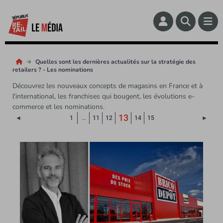
Quelles sont les dernières actualités sur la stratégie des
retailers ? - Les nominations
Découvrez les nouveaux concepts de magasins en France et à
l'international, les franchises qui bougent, les évolutions e-
commerce et les nominations.
(Page courante)
13
Page précédente
Page 
◄
1
…
11
12
14
15
►