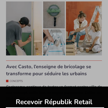
Avec Casto, l’enseigne de bricolage se
transforme pour séduire les urbains
CONCEPTS
Castorama continue de tester un format centre-ville de
son concept, cette fois en région parisienne. L’offre est
plus courte et de nouveaux…
Recevoir Républik Retail
Abonne