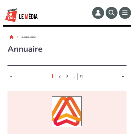
Annuaire
Annuaire
(Page courante)
1
Page 
◄
2
3
…
19
►