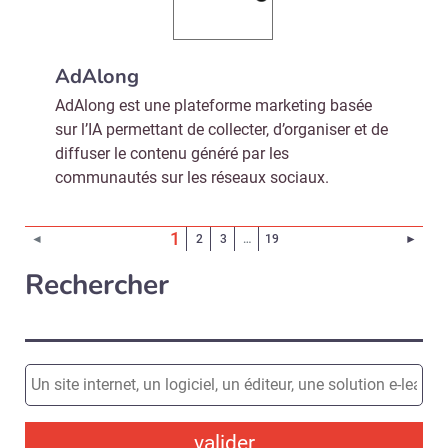
AdAlong
AdAlong est une plateforme marketing basée
sur l’IA permettant de collecter, d’organiser et de
diffuser le contenu généré par les
communautés sur les réseaux sociaux.
(Page courante)
1
Page 
◄
2
3
…
19
►
Rechercher
valider