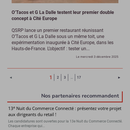
O’Tacos et G La Dalle testent leur premier double
concept à Cité Europe
QSRP lance un premier restaurant réunissant
O’Tacos et G La Dalle sous un même toit, une
expérimentation inaugurée à Cité Europe, dans les
Hauts-de-France. L’objectif : tester un...
Le mercredi 3 décembre 2025
(Page courante)
1
Page 
◄
2
3
…
17
►
Nos partenaires recommandent
e
13
Nuit du Commerce Connecté : présentez votre projet
aux dirigeants du retail !
Les candidatures sont ouvertes pour la 13e Nuit du Commerce Connecté.
Chaque entreprise qui...