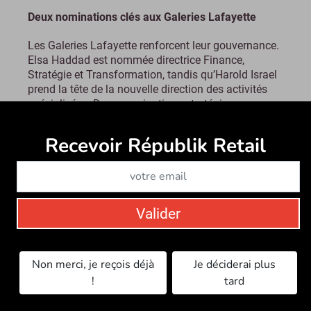
Deux nominations clés aux Galeries Lafayette
Les Galeries Lafayette renforcent leur gouvernance.
Elsa Haddad est nommée directrice Finance,
Stratégie et Transformation, tandis qu’Harold Israel
prend la tête de la nouvelle direction des activités
spécialisées. Deux nominations stratégiques...
Le mercredi 10 décembre 2025
Recevoir Républik Retail
Abonne
Valider
Non merci, je reçois déjà
Je déciderai plus
!
tard