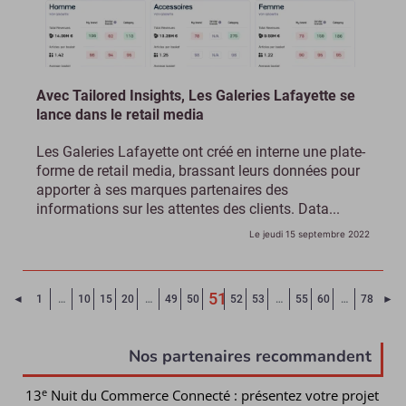
Avec Tailored Insights, Les Galeries Lafayette se
lance dans le retail media
Les Galeries Lafayette ont créé en interne une plate-
forme de retail media, brassant leurs données pour
apporter à ses marques partenaires des
informations sur les attentes des clients. Data...
Le jeudi 15 septembre 2022
51
Page précédente
Pa
◄
1
…
10
15
20
…
49
50
52
53
…
55
60
…
78
►
(Page courante)
Nos partenaires recommandent
e
13
Nuit du Commerce Connecté : présentez votre projet