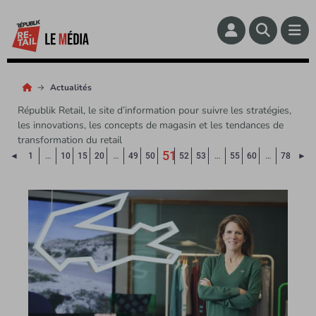
Actualités
Républik Retail, le site d’information pour suivre les stratégies,
les innovations, les concepts de magasin et les tendances de
transformation du retail
51
Page précédente
Pa
◄
1
…
10
15
20
…
49
50
52
53
…
55
60
…
78
►
(Page courante)