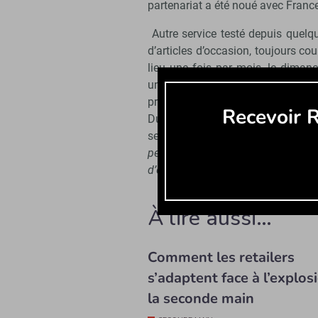
partenariat a été noué avec Franc
Autre service testé depuis quelq
d’articles d’occasion, toujours c
lieu une fois par mois, le diman
une thématique définie parmi l
prochaines opérations porteront
Recevoir R
Durant le live, 30 à 50 produits 
secondes.
« Apporter de la gamifi
pensent que ce n’est pas pour eu
d’enchères »
, conclut la directric
À lire aussi…
Comment les retailers
s’adaptent face à l’explos
la seconde main