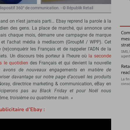
dispositif 360° de communication. - © Républik Retail
d on n’est jamais parti… Ebay reprend la parole à la
tidien des gens. La place de marché, qui annonce une
Comm
nçais chaque mois, démarre une campagne de marque
mess
00 et l’achat média à mediacom (GroupM / WPP). Cet
stra
 (re)conquérir les Français et de rappeler l’ADN de la
SMS, 
ets. Un discours très porteur à l’heure où
la seconde
agent
 le quotidien
des Français et qui devient la nouvelle
Reta
 avons de nouveaux engagements en matière de
reac
oriser davantage sur notre page d’accueil les produits
La fi
Noray, directrice marketing & communication, eBay en
conso
ticiperons pas au Black Friday et pour Noël nous
ème, troisième ou quatrième main. »
blicitaire d’Ebay :