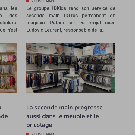
SECONDE MAIN
ans les
Le groupe IDKids rend son service de
on des
seconde main IDTroc permanent en
ilers.
magasin. Retour sur ce projet avec
ue n’est
Ludovic Leurent, responsable de la…
a
La seconde main progresse
nde
aussi dans le meuble et le
bricolage
SECONDE MAIN