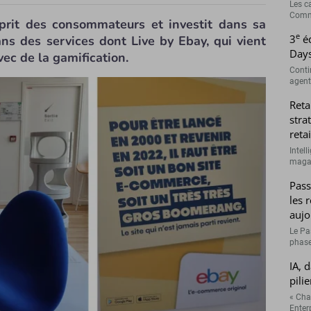
Les c
Comme
sprit des consommateurs et investit dans sa
e
3
éd
ns des services dont Live by Ebay, qui vient
Days
ec de la gamification.
Conti
agenti
Reta
stra
retai
Intell
magasi
Pass
les 
aujo
Le Pa
phase
IA, 
pilie
« Cha
Enterp