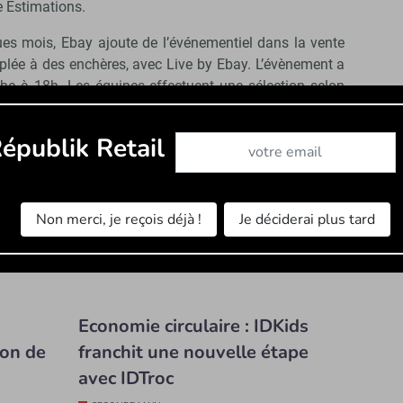
e Estimations.
ues mois, Ebay ajoute de l’événementiel dans la vente
ouplée à des enchères, avec Live by Ebay. L’évènement a
che à 18h. Les équipes effectuent une sélection selon
es articles en vente sur la place de marché. Les
 par exemple sur le mobilier design et les sneakers.
Abonnez-vous à notre newslet
épublik Retail
seront présentés avec une relance du prix toutes les 30
cation permet de faire sauter les barrières de gens qui
x et c’est aussi plus amusant à suivre pour les fans
e marketing et communication.
Non merci, je reçois déjà !
Je déciderai plus tard
Economie circulaire : IDKids
ion de
franchit une nouvelle étape
avec IDTroc