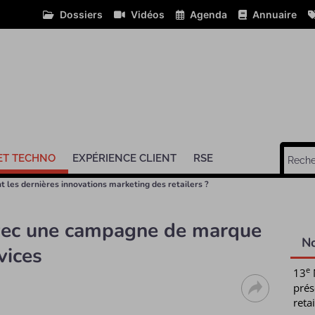
Dossiers
Vidéos
Agenda
Annuaire
ET TECHNO
EXPÉRIENCE CLIENT
RSE
t les dernières innovations marketing des retailers ?
avec une campagne de marque
N
vices
e
13
prés
retai