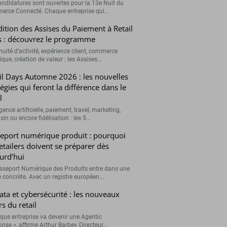
andidatures sont ouvertes pour la 13e Nuit du
rce Connecté. Chaque entreprise qui...
ition des Assises du Paiement à Retail
 : découvrez le programme
nuité d’activité, expérience client, commerce
que, création de valeur : les Assises...
il Days Automne 2026 : les nouvelles
tégies qui feront la différence dans le
l
igence artificielle, paiement, travel, marketing,
n ou encore fidélisation : les 5...
eport numérique produit : pourquoi
retailers doivent se préparer dès
urd’hui
sseport Numérique des Produits entre dans une
 concrète. Avec un registre européen...
data et cybersécurité : les nouveaux
rs du retail
que entreprise va devenir une Agentic
rise », affirme Arthur Barbey, Directeur...