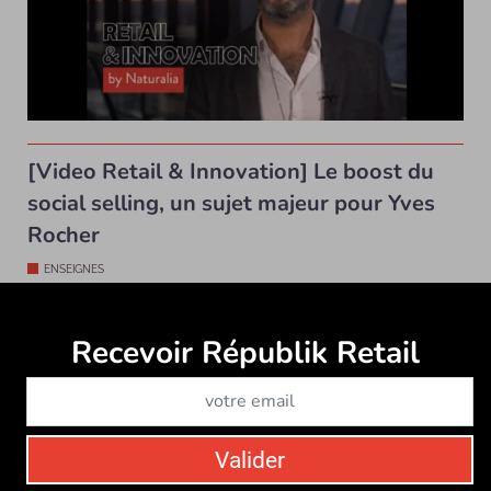
[Video Retail & Innovation] Le boost du
social selling, un sujet majeur pour Yves
Rocher
ENSEIGNES
Dans le cadre de notre saga vidéo Retail & Innovation,
Alexandre Rubin, CEO d’Yves Rocher France et a...
Recevoir Républik Retail
Abonne
Valider