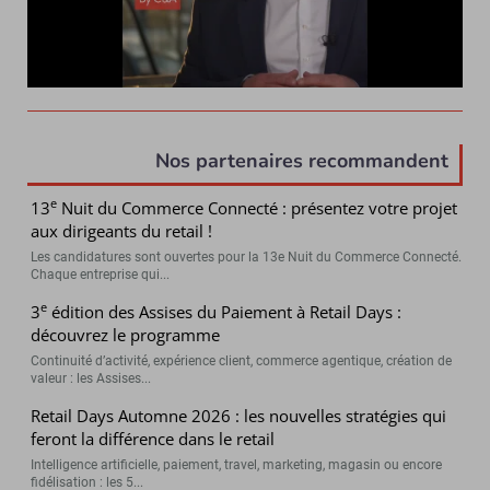
Nos partenaires recommandent
e
13
Nuit du Commerce Connecté : présentez votre projet
aux dirigeants du retail !
Les candidatures sont ouvertes pour la 13e Nuit du Commerce Connecté.
Chaque entreprise qui...
e
3
édition des Assises du Paiement à Retail Days :
découvrez le programme
Continuité d’activité, expérience client, commerce agentique, création de
valeur : les Assises...
Retail Days Automne 2026 : les nouvelles stratégies qui
feront la différence dans le retail
Intelligence artificielle, paiement, travel, marketing, magasin ou encore
fidélisation : les 5...