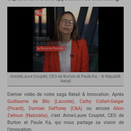
Anne6Laure Couplet, CEO de Burton et Paule Ka. - © Républik
Retail
Dernier vidéo de notre saga Retail & Innovation. Après
Guillaume de Blic (Lacoste)
,
Cathy Collart-Geiger
(Picard)
,
Damien Defforey (C&A)
ou encore
Allon
Zeitoun (Naturalia)
, c’est Anne-Laure Couplet, CEO de
Burton et Paule Ka, qui nous partage sa vision de
l’innovation.