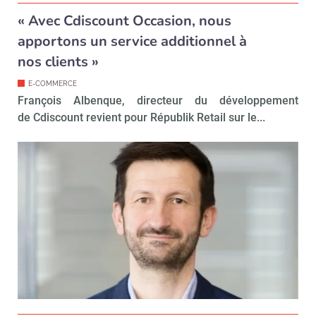
« Avec Cdiscount Occasion, nous
Non merci, je reçois déjà
Je déciderai plus
!
tard
apportons un service additionnel à
nos clients »
E-COMMERCE
François Albenque, directeur du développement
de Cdiscount revient pour Républik Retail sur le...