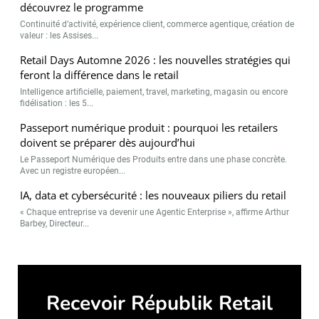
découvrez le programme
Continuité d’activité, expérience client, commerce agentique, création de
valeur : les Assises...
Retail Days Automne 2026 : les nouvelles stratégies qui
feront la différence dans le retail
Intelligence artificielle, paiement, travel, marketing, magasin ou encore
fidélisation : les 5...
Passeport numérique produit : pourquoi les retailers
doivent se préparer dès aujourd’hui
Le Passeport Numérique des Produits entre dans une phase concrète.
Avec un registre européen...
IA, data et cybersécurité : les nouveaux piliers du retail
« Chaque entreprise va devenir une Agentic Enterprise », affirme Arthur
Barbey, Directeur...
Top des articles
Bel été à tous… Républik Retail vous donne rendez-vous