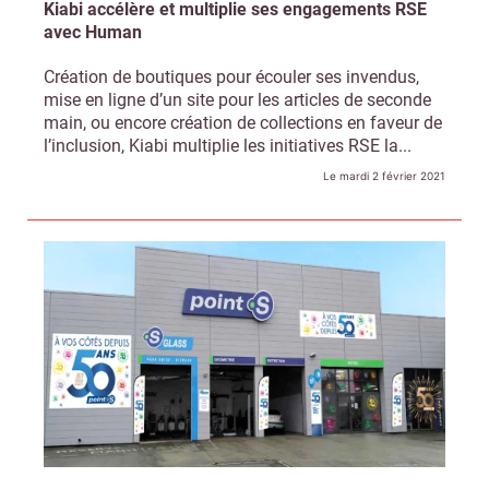
Kiabi accélère et multiplie ses engagements RSE
avec Human
Création de boutiques pour écouler ses invendus,
mise en ligne d’un site pour les articles de seconde
main, ou encore création de collections en faveur de
l’inclusion, Kiabi multiplie les initiatives RSE la...
Le mardi 2 février 2021
Recevoir Républik Retail
Abonne
Valider
Non merci, je reçois déjà
Je déciderai plus
!
tard