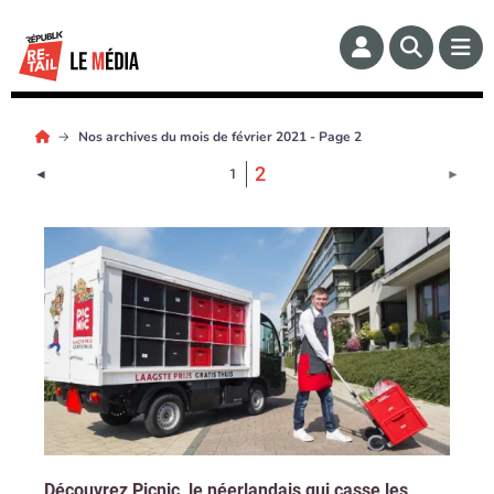
Nos archives du mois de février 2021 - Page 2
(Page courante)
2
Page précédente
Page 
◄
1
►
Découvrez Picnic, le néerlandais qui casse les