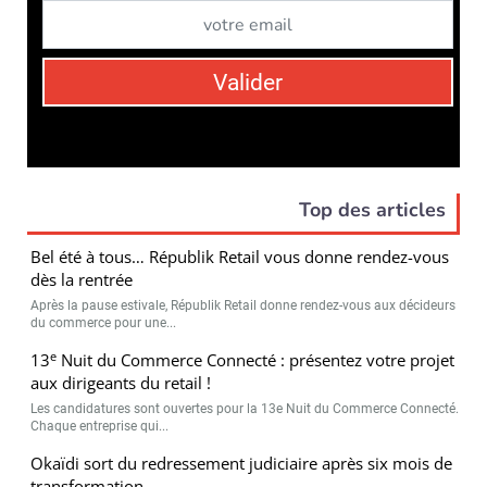
dès la rentrée
Après la pause estivale, Républik Retail donne rendez-vous aux décideurs
du commerce pour une...
e
13
Nuit du Commerce Connecté : présentez votre projet
aux dirigeants du retail !
Les candidatures sont ouvertes pour la 13e Nuit du Commerce Connecté.
Chaque entreprise qui...
Okaïdi sort du redressement judiciaire après six mois de
transformation
Six mois après l’ouverture de sa procédure de redressement judiciaire,
Okaïdi tourne la page. Le...
Les chiffres clés du secteur de la mode en France
Une étude inédite menée par Xerfi pour l’Alliance du Commerce mesure
l’empreinte économique et...
Ieva Group nomme Gabriele Betti, directeur général
délégué
Le groupe français de beauty tech annonce la nomination de Gabriele
Betti, ancien directeur...