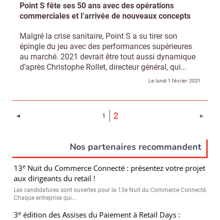
Point S fête ses 50 ans avec des opérations
commerciales et l’arrivée de nouveaux concepts
Malgré la crise sanitaire, Point S a su tirer son
épingle du jeu avec des performances supérieures
au marché. 2021 devrait être tout aussi dynamique
d’après Christophe Rollet, directeur général, qui...
Le lundi 1 février 2021
(Page courante)
2
Page précédente
Page 
◄
1
►
Nos partenaires recommandent
e
13
Nuit du Commerce Connecté : présentez votre projet
aux dirigeants du retail !
Les candidatures sont ouvertes pour la 13e Nuit du Commerce Connecté.
Chaque entreprise qui...
e
3
édition des Assises du Paiement à Retail Days :