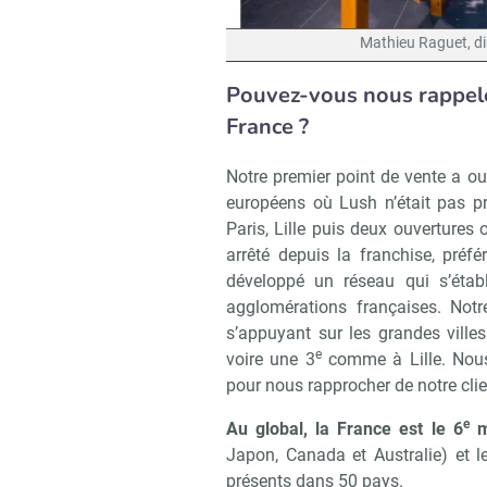
Mathieu Raguet, di
Pouvez-vous nous rappele
France ?
Notre premier point de vente a ou
européens où Lush n’était pas p
Paris, Lille puis deux ouvertures
arrêté depuis la franchise, préfé
développé un réseau qui s’étab
agglomérations françaises. Notre
s’appuyant sur les grandes vill
e
voire une 3
comme à Lille. Nous 
pour nous rapprocher de notre clie
e
Au global, la France est le 6
m
Japon, Canada et Australie) et l
présents dans 50 pays.