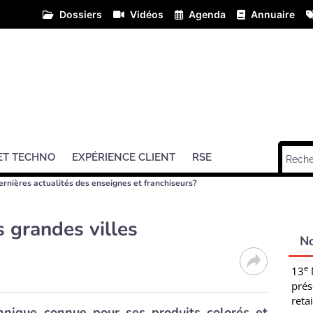
Dossiers
Vidéos
Agenda
Annuaire
ET TECHNO
EXPÉRIENCE CLIENT
RSE
ernières actualités des enseignes et franchiseurs?
s grandes villes
N
e
13
prés
retai
nnique connue pour ses produits colorés et