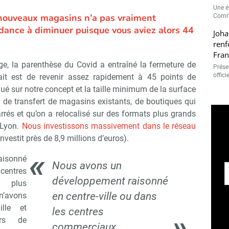
Une é
nouveaux magasins n’a pas vraiment
Comme
ance à diminuer puisque vous aviez alors 44
Joha
renf
Fran
age, la parenthèse du Covid a entraîné la fermeture de
Présen
offici
ait est de revenir assez rapidement à 45 points de
é sur notre concept et la taille minimum de la surface
de transfert de magasins existants, de boutiques qui
arrés et qu’on a relocalisé sur des formats plus grands
 Lyon.
Nous investissons massivement dans le réseau
nvestit près de 8,9 millions d’euros).
aisonné
Nous avons un
centres
développement raisonné
s plus
en centre-ville ou dans
n’avons
lle et
les centres
urs de
commerciaux.