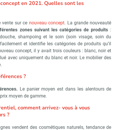
concept en 2021. Quelles sont les
Non merci, je reçois déjà !
Je déciderai plus tard
e vente sur ce
nouveau concept
. La grande nouveauté
fférentes zones suivant les catégories de produits
:
douche, shampoing et le soin (soin visage, soin du
facilement et identifie les catégories de produits qu’il
veau concept, il y avait trois couleurs : blanc, noir et
lué avec uniquement du blanc et noir. Le mobilier des
.
éférences ?
férences.
Le panier moyen est dans les alentours de
 prix moyen de gamme.
rentiel, comment arrivez- vous à vous
rs ?
ignes vendent des cosmétiques naturels, tendance de