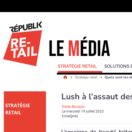
STRATÉGIE RETAIL
SOLUTIONS 
Stratégie retail
Quels sont les d
Lush à l’assaut de
STRATÉGIE
Dalila Bouaziz
RETAIL
Le
mercredi 19 juillet 2023
Enseignes
L’enseigne de beauté brita