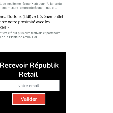
tude inédite menée par Xerfi pour l’Alliance du
rce mesure l’empreinte économique et...
nna Ducloux (Lidl) : « L’événementiel
orce notre proximité avec les
çais »
t cet été sur plusieurs festivals et partenaire
el de la Plénitude Arena, Lidl...