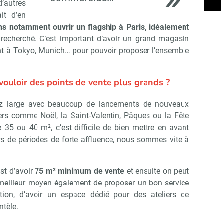
’autres
it d’en
s notamment ouvrir un flagship à Paris, idéalement
recherché. C’est important d’avoir un grand magasin
 à Tokyo, Munich… pour pouvoir proposer l’ensemble
vouloir des points de vente plus grands ?
z large avec beaucoup de lancements de nouveaux
ers comme Noël, la Saint-Valentin, Pâques ou la Fête
35 ou 40 m², c’est difficile de bien mettre en avant
s de périodes de forte affluence, nous sommes vite à
est d’avoir
75 m² minimum de vente
et ensuite on peut
 meilleur moyen également de proposer un bon service
tion, d’avoir un espace dédié pour des ateliers de
Abonnez-vous à notre newslet
épublik Retail
ntèle.