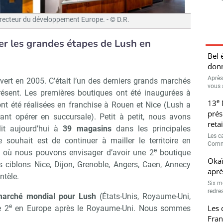
recteur du développement Europe. - © D.R.
r les grandes étapes de Lush en
Bel 
donn
Après
vert en 2005. C’était l’un des derniers grands marchés
vous 
résent. Les premières boutiques ont été inaugurées à
e
13
 ont été réalisées en franchise à Rouen et Nice (Lush a
prés
rant opérer en succursale). Petit à petit, nous avons
retai
lit aujourd’hui à
39 magasins
dans les principales
Les c
 souhait est de continuer à mailler le territoire en
Comme
e
es où nous pouvons envisager d’avoir une 2
boutique
Okaï
ciblons Nice, Dijon, Grenoble, Angers, Caen, Annecy
aprè
ntèle.
Six m
redres
arché mondial pour Lush
(États-Unis, Royaume-Uni,
e
Les 
e 2
en Europe après le Royaume-Uni. Nous sommes
Fran