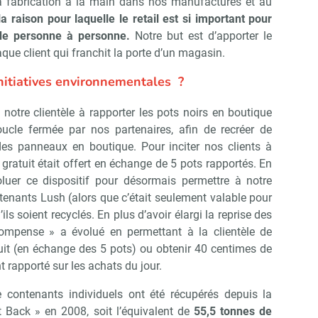
la fabrication à la main dans nos manufactures et au
la raison pour laquelle le retail est si important pour
 de personne à personne.
Notre but est d’apporter le
ue client qui franchit la porte d’un magasin.
initiatives environnementales
?
otre clientèle à rapporter les pots noirs en boutique
oucle fermée par nos partenaires, afin de recréer de
es panneaux en boutique. Pour inciter nos clients à
 gratuit était offert en échange de 5 pots rapportés. En
oluer ce dispositif pour désormais permettre à notre
ntenants Lush (alors que c’était seulement valable pour
ils soient recyclés. En plus d’avoir élargi la reprise des
ompense » a évolué en permettant à la clientèle de
tuit (en échange des 5 pots) ou obtenir 40 centimes de
 rapporté sur les achats du jour.
 contenants individuels ont été récupérés depuis la
 Back » en 2008, soit l’équivalent de
55,5 tonnes de