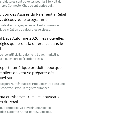
andidatures sont ouvertes pour la 13e Nuit du
rce Connecté. Chaque entreprise qui...
ition des Assises du Paiement à Retail
 : découvrez le programme
nuité d’activité, expérience client, commerce
que, création de valeur : les Assises...
il Days Automne 2026 : les nouvelles
tégies qui feront la différence dans le
l
igence artificielle, paiement, travel, marketing,
n ou encore fidélisation : les 5...
eport numérique produit : pourquoi
retailers doivent se préparer dès
urd’hui
sseport Numérique des Produits entre dans une
 concrète. Avec un registre européen...
data et cybersécurité : les nouveaux
rs du retail
que entreprise va devenir une Agentic
rise », affirme Arthur Barbey, Directeur...