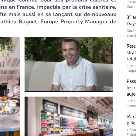
Les c
 en France. Impactée par la crise sanitaire,
Comme
te mais aussi en se lançant sur de nouveaux
e
3
éd
Mathieu Raguet, Europe Property Manager de
Days
Conti
agenti
Reta
stra
retai
Intell
magasi
Pass
les 
aujo
Le Pa
phase
IA, 
pilie
« Cha
Enterp