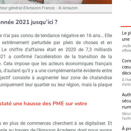
ecteur général d’Amazon France. - © Amazon
nnée 2021 jusqu’ici ?
Le p
e n’ai pas connu de tendance négative en 16 ans… Elle
une 
 extrêmement perturbée par plein de choses et en
JoyBu
 Le chiffre d’affaires était en 2020 de 7,3 milliards
offic
21 a confirmé l’accélération de la transition de la
Conn
. Cela impose que les acteurs économiques français
cœur
, d’autant qu’il y a une complémentarité évidente entre
déci
bjectif consiste à augmenter leur zone de chalandise
À l’h
 uniquement leur quartier ou leur région, mais la plaque
d’arbi
Auth
sécu
nstaté une hausse des PME sur votre
numé
Sécuri
l’auth
 en plus de commerces cherchent à se digitaliser. Et
À pr
ple au travers de l’Amazon Academy dont nous avons