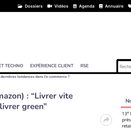
Dossiers
Vidéos
Agenda
Annuaire
ET TECHNO
EXPÉRIENCE CLIENT
RSE
s dernières tendances dans l'e-commerce ?
azon) : “Livrer vite
N
ivrer green”
e
13
prés
retai