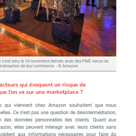
s’est tenu le 10 novembre dernier, avec des PME venus se
numérisation de leur commerce. - © Amazon
cteurs qui évoquent un risque de
ue l’on va sur une marketplace ?
ts qui viennent chez Amazon souhaitent que nous
lles. Ce n’est pas une question de désintermédiation,
n des données personnelles des clients. Quant aux
Abonnez-vous à notre newslet
épublik Retail
zon, elles peuvent interagir avec leurs clients sans
ccèdent aux informations nécessaires pour faire du