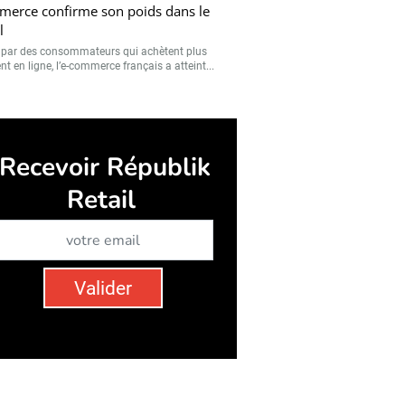
erce confirme son poids dans le
l
 par des consommateurs qui achètent plus
t en ligne, l’e-commerce français a atteint...