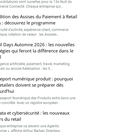
andidatures sont ouvertes pour la 13e Nuit du
rce Connecté. Chaque entreprise qui...
ition des Assises du Paiement à Retail
 : découvrez le programme
nuité d’activité, expérience client, commerce
que, création de valeur : les Assises...
il Days Automne 2026 : les nouvelles
tégies qui feront la différence dans le
l
igence artificielle, paiement, travel, marketing,
n ou encore fidélisation : les 5...
eport numérique produit : pourquoi
retailers doivent se préparer dès
urd’hui
sseport Numérique des Produits entre dans une
 concrète. Avec un registre européen...
data et cybersécurité : les nouveaux
rs du retail
que entreprise va devenir une Agentic
rise », affirme Arthur Barbey, Directeur...