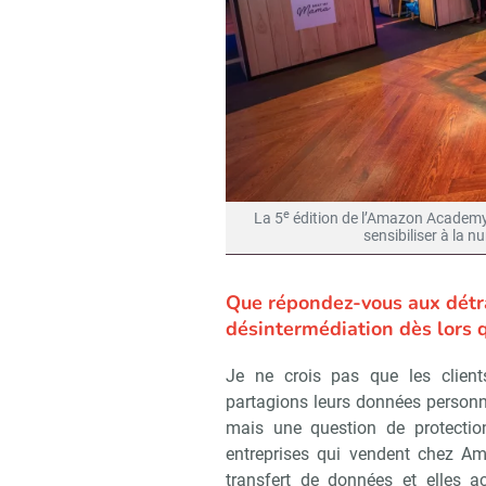
e
La 5
édition de l’Amazon Academy 
sensibiliser à la 
Que répondez-vous aux détra
désintermédiation dès lors q
Je ne crois pas que les clien
partagions leurs données personne
mais une question de protectio
Recevoir R
entreprises qui vendent chez Ama
transfert de données et elles a