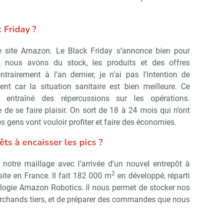
Non merci, je reçois déjà !
Je déciderai plus tard
 Friday ?
le site Amazon. Le Black Friday s’annonce bien pour
t, nous avons du stock, les produits et des offres
trairement à l’an dernier, je n’ai pas l’intention de
nt car la situation sanitaire est bien meilleure. Ce
 entraîné des répercussions sur les opérations.
 de se faire plaisir. On sort de 18 à 24 mois qui n’ont
es gens vont vouloir profiter et faire des économies.
ts à encaisser les pics ?
notre maillage avec l’arrivée d’un nouvel entrepôt à
2
site en France. Il fait 182 000 m
en développé, réparti
ologie Amazon Robotics. Il nous permet de stocker nos
rchands tiers, et de préparer des commandes que nous