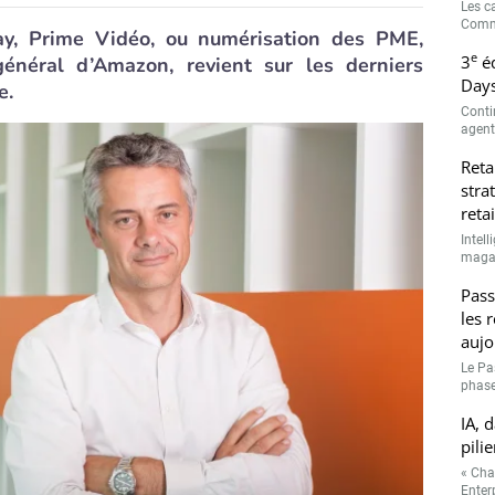
Les c
Comme
day, Prime Vidéo, ou numérisation des PME,
e
3
éd
général d’Amazon, revient sur les derniers
Days
e.
Conti
agenti
Reta
stra
retai
Intell
magasi
Pass
les 
aujo
Le Pa
phase
IA, 
pilie
« Cha
Enterp