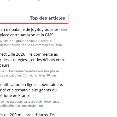
Top des articles
lan de bataille de JoyBuy pour se faire
place entre Amazon et la GMS
y, filiale du groupe chinois JD.com, a
iellement ouvert son site e-commerce mi-mars...
ect Lille 2026 : l’e-commerce au
 des stratégies… et des débats entre
deurs
eure où l’e-commerce entre dans une phase
trages critiques, Connect Lille les 30 juin...
entification en ligne : souveraineté,
rité et alternative aux géants du
rique en France
ser les parcours sans alourdir l’expérience :
entification en ligne devient un...
ès de 200 milliards d’euros, l’e-