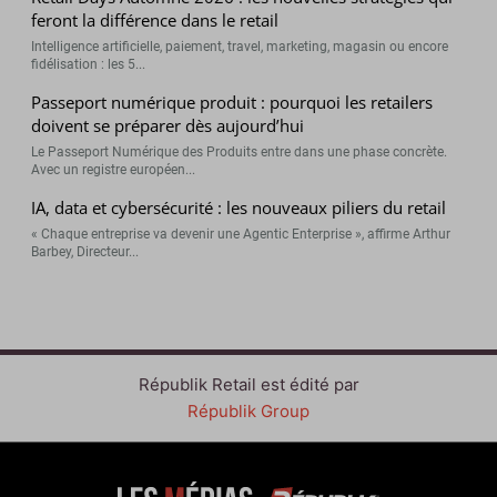
feront la différence dans le retail
Intelligence artificielle, paiement, travel, marketing, magasin ou encore
fidélisation : les 5...
Passeport numérique produit : pourquoi les retailers
doivent se préparer dès aujourd’hui
Le Passeport Numérique des Produits entre dans une phase concrète.
Avec un registre européen...
IA, data et cybersécurité : les nouveaux piliers du retail
« Chaque entreprise va devenir une Agentic Enterprise », affirme Arthur
Barbey, Directeur...
Républik Retail est édité par
Républik Group