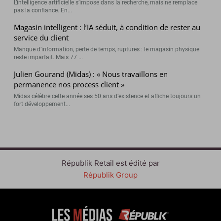
L’intelligence artificielle s’impose dans la recherche, mais ne remplace
pas la confiance. En...
Magasin intelligent : l’IA séduit, à condition de rester au
service du client
Manque d’information, perte de temps, ruptures : le magasin physique
reste imparfait. Mais 77 ...
Julien Gourand (Midas) : « Nous travaillons en
permanence nos process client »
Midas célèbre cette année ses 50 ans d’existence et affiche toujours un
fort développement...
Républik Retail est édité par
Républik Group