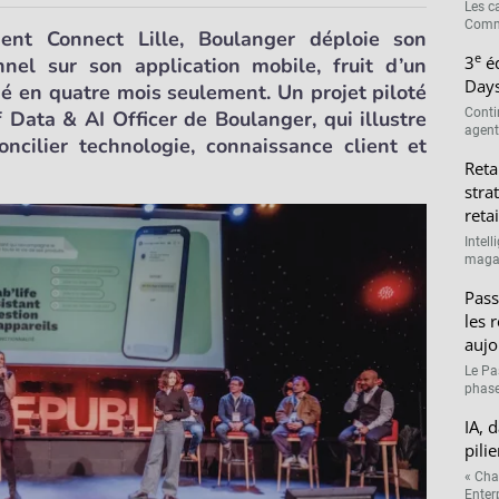
Les c
Comme
ent Connect Lille, Boulanger déploie son
e
3
éd
nel sur son application mobile, fruit d’un
Days
 en quatre mois seulement. Un projet piloté
Conti
 Data & AI Officer de Boulanger, qui illustre
agenti
ncilier technologie, connaissance client et
Reta
stra
retai
Intell
magasi
Pass
les 
aujo
Le Pa
phase
IA, 
pilie
« Cha
Enterp