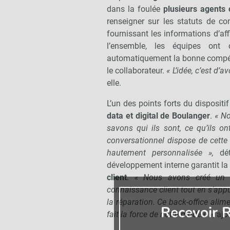
dans la foulée
plusieurs agents
renseigner sur les statuts de 
fournissant les informations d’af
l’ensemble, les équipes ont c
automatiquement la bonne compéten
le collaborateur.
« L’idée, c’est d’a
elle.
L’un des points forts du disposit
data et digital de Boulanger
.
« No
savons qui ils sont, ce qu’ils on
conversationnel dispose de cette 
hautement personnalisée »,
dét
développement interne garantit l
client
.
« Nous avons créé un a
connaissance client tout en s’app
la réparation. Ce back-office alime
Recevoir R
fait la force de notre modèle »,
ajou