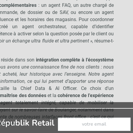
 complémentaires
: un agent FAQ, un autre chargé de
commande, de dossier ou de SAV, ou encore un agent
fluence et les horaires des magasins. Pour coordonner
réé un agent orchestrateur, capable d’identifier
ce à activer selon la question posée par le client ou
voir un échange ultra fluide et ultra pertinent »,
résume-t-
if réside dans son
intégration complète à l’écosystème
us avons une connaissance fine de nos clients : nous
t acheté, leur historique avec l’enseigne. Notre agent
information, ce qui lui permet d’apporter une réponse
aille la Chief Data & AI Officer. Ce choix d’un
a
maîtrise des données
et la
cohérence de l’expérience
gent totalement intégré, capable de mobiliser la
uyant sur le savoir-faire de Boulanger, notamment dans
nte de nombreuses interfaces front office : c’est ce qui
Abonnez-vous à notre newslet
épublik Retail
te-t-elle.