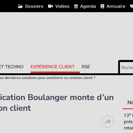
Dossiers
Vidéos
Agenda
Annuaire
ET TECHNO
EXPÉRIENCE CLIENT
RSE
es dernières solutions pour améliorer sa relation client ?
plication Boulanger monte d’un
N
on client
e
13
prés
retai