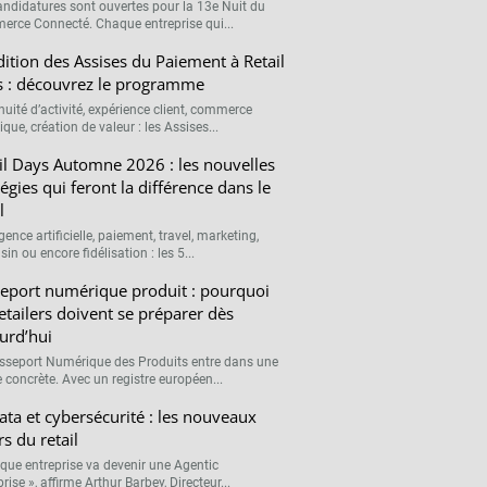
andidatures sont ouvertes pour la 13e Nuit du
rce Connecté. Chaque entreprise qui...
ition des Assises du Paiement à Retail
 : découvrez le programme
nuité d’activité, expérience client, commerce
que, création de valeur : les Assises...
il Days Automne 2026 : les nouvelles
tégies qui feront la différence dans le
l
igence artificielle, paiement, travel, marketing,
n ou encore fidélisation : les 5...
eport numérique produit : pourquoi
retailers doivent se préparer dès
urd’hui
sseport Numérique des Produits entre dans une
 concrète. Avec un registre européen...
data et cybersécurité : les nouveaux
rs du retail
que entreprise va devenir une Agentic
rise », affirme Arthur Barbey, Directeur...