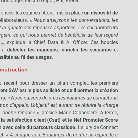
 Boulanger, Electro Dépôt, Hifi, Krëfel…
ponses, les équipes IA ont mis en place
un dispositif de
llaborateurs.
« Nous analysons les conversations, les
t la qualité des réponses apportées. Les collaborateurs
l’agent, ce qui nous permet de bénéficier de leur regard
»,
explique la Chief Data & AI Officer. Ces boucles
t à
détecter les manques, enrichir les scénarios
et
alités au fil des usages
.
onstruction
p récent pour dresser un bilan complet, les premiers
ent SAV est le plus sollicité et qu’il permet la création
rs.
« Nous suivons de près les volumes de contacts, la
ps d’appels. L’objectif est autant de réduire la charge
a bonne réponse »,
précise Marie Cappelaere. À terme,
la satisfaction client (Csat) et le Net Promoter Score
 avec celle du parcours classique.
Le jury de Connect
et.
« À chaque fois, Boulanger démontre sa capacité à