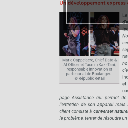
Un développement express 
Le
d’
te
No
se
se
re
Marie Cappelaere, Chief Data &
no
AI Officer et Tasnim Kazi-Tani,
responsable innovation et
c’
partenariat de Boulanger. -
ind
© Républik Retail
et
ca
page Assistance qui permet de 
l’entretien de son appareil mais
client consiste à
converser nature
le problème, tenter de résoudre un b