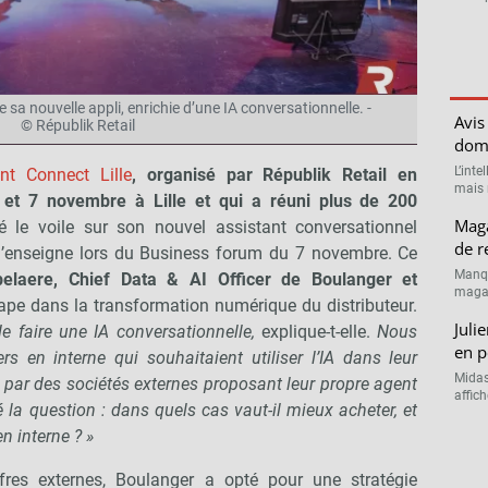
 sa nouvelle appli, enrichie d’une IA conversationnelle. -
Avis 
© Républik Retail
domi
L’inte
nt Connect Lille
, organisé par Républik Retail en
mais 
6 et 7 novembre à Lille et qui a réuni plus de 200
Maga
 le voile sur son nouvel assistant conversationnel
de r
e l’enseigne lors du Business forum du 7 novembre. Ce
Manqu
elaere, Chief Data & AI Officer de Boulanger et
magas
pe dans la transformation numérique du distributeur.
Juli
de faire une IA conversationnelle,
explique-t-elle.
Nous
en p
s en interne qui souhaitaient utiliser l’IA dans leur
Midas
té par des sociétés externes proposant leur propre agent
affic
la question : dans quels cas vaut-il mieux acheter, et
n interne ? »
fres externes, Boulanger a opté pour une stratégie