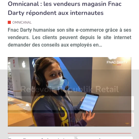
Omnicanal : les vendeurs magasin Fnac
Darty répondent aux internautes
OMNICANAL
Fnac Darty humanise son site e-commerce grâce à ses
vendeurs. Les clients peuvent depuis le site internet
demander des conseils aux employés en…
Recevoir Républik Retail
Abonne
Valider