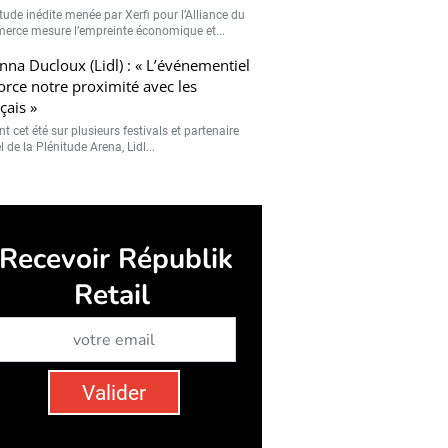
tude inédite menée par Xerfi pour l’Alliance du
rce mesure l’empreinte économique et...
nna Ducloux (Lidl) : « L’événementiel
orce notre proximité avec les
çais »
t cet été sur plusieurs festivals et partenaire
el de la Plénitude Arena, Lidl...