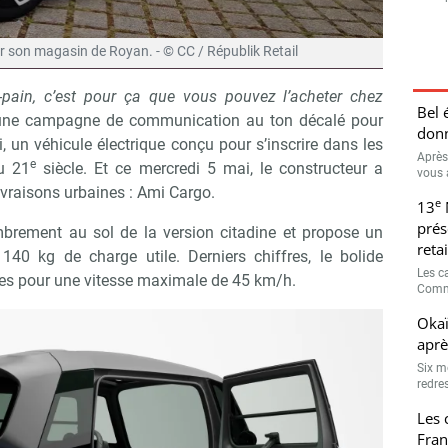
r son magasin de Royan. - © CC / Républik Retail
e-pain, c’est pour ça que vous pouvez l’acheter chez
Bel 
r une campagne de communication au ton décalé pour
donn
i, un véhicule électrique conçu pour s’inscrire dans les
Après
e
u 21
siècle. Et ce mercredi 5 mai, le constructeur a
vous 
 livraisons urbaines : Ami Cargo.
e
13
prés
combrement au sol de la version citadine et propose un
retai
140 kg de charge utile. Derniers chiffres, le bolide
Les c
es pour une vitesse maximale de 45 km/h.
Comme
Okaï
aprè
Six m
redres
Les 
Fran