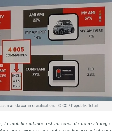
ès un an de commercialisation. - © CC / Républik Retail
, la mobilité urbaine est au cœur de notre stratégie,
Ami, nous avons cranté notre positionnement et nous