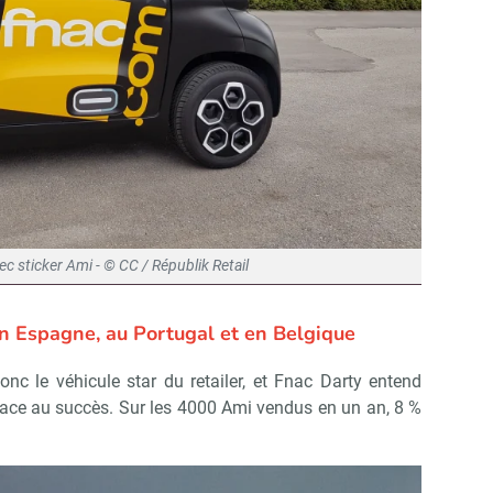
Non merci, je reçois déjà !
Je déciderai plus tard
c sticker Ami - © CC / Républik Retail
en Espagne, au Portugal et en Belgique
nc le véhicule star du retailer, et Fnac Darty entend
 face au succès. Sur les 4000 Ami vendus en un an, 8 %