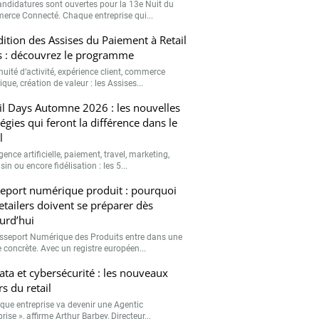
andidatures sont ouvertes pour la 13e Nuit du
rce Connecté. Chaque entreprise qui...
ition des Assises du Paiement à Retail
 : découvrez le programme
nuité d’activité, expérience client, commerce
que, création de valeur : les Assises...
il Days Automne 2026 : les nouvelles
tégies qui feront la différence dans le
l
igence artificielle, paiement, travel, marketing,
n ou encore fidélisation : les 5...
eport numérique produit : pourquoi
retailers doivent se préparer dès
urd’hui
sseport Numérique des Produits entre dans une
 concrète. Avec un registre européen...
data et cybersécurité : les nouveaux
rs du retail
que entreprise va devenir une Agentic
rise », affirme Arthur Barbey, Directeur...