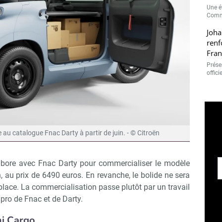
Une é
Comme
Joha
renf
Fran
Présen
offici
te au catalogue Fnac Darty à partir de juin. - © Citroën
llabore avec Fnac Darty pour commercialiser le modèle
n, au prix de 6490 euros. En revanche, le bolide ne sera
lace. La commercialisation passe plutôt par un travail
s pro de Fnac et de Darty.
mi Cargo