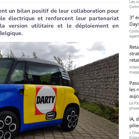
Les c
Comme
nt un bilan positif de leur collaboration pour
e
3
éd
le électrique et renforcent leur partenariat
Days
la version utilitaire et le déploiement en
Conti
Belgique.
agenti
Reta
stra
retai
Intell
magasi
Pass
les 
aujo
Le Pa
phase
IA, 
pilie
« Cha
Enterp