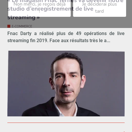
« Le magasin Fnac Ternes va devenir notre
Non merci, je reçois déjà
Je déciderai plus
studio d’enregistrement de live
!
tard
streaming »
E-COMMERCE
Fnac Darty a réalisé plus de 49 opérations de live
streaming fin 2019. Face aux résultats très le a...