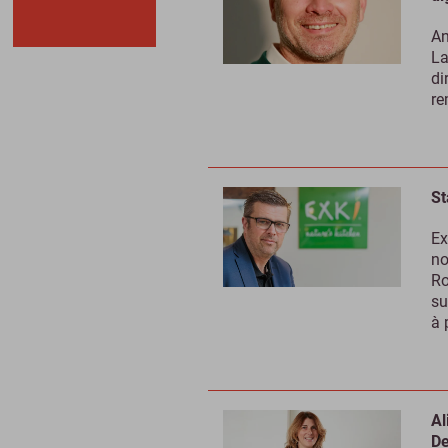
An
La
di
re
St
Ex
no
Ro
su
à 
Al
De