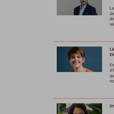
Le
de
di
ré
Lé
El
En
d’
qu
no
Un