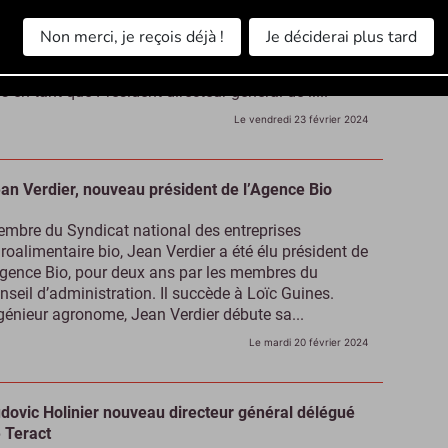
rc Ténart vient d’annoncer son départ après trois
Non merci, je reçois déjà !
Je déciderai plus tard
s à la tête de l’enseigne, et la reprise de Lapeyre par
 fonds Mutares auprès de Saint-Gobain. "Après trois
s en tant que Président-directeur général de il...
Le vendredi 23 février 2024
an Verdier, nouveau président de l’Agence Bio
mbre du Syndicat national des entreprises
roalimentaire bio, Jean Verdier a été élu président de
Agence Bio, pour deux ans par les membres du
nseil d’administration. Il succède à Loïc Guines.
génieur agronome, Jean Verdier débute sa...
Le mardi 20 février 2024
dovic Holinier nouveau directeur général délégué
 Teract