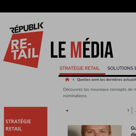
STRATÉGIE RETAIL
SOLUTIONS 
Quelles sont les dernières actualit
Découvrez les nouveaux concepts de mag
nominations.
Page précédente
◄
1
STRATÉGIE
RETAIL
Gu
di