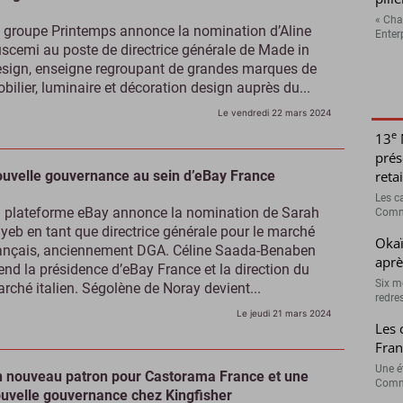
« Cha
 groupe Printemps annonce la nomination d’Aline
Enterp
scemi au poste de directrice générale de Made in
sign, enseigne regroupant de grandes marques de
bilier, luminaire et décoration design auprès du...
Le vendredi 22 mars 2024
e
13
prés
uvelle gouvernance au sein d’eBay France
retai
Les c
 plateforme eBay annonce la nomination de Sarah
Comme
yeb en tant que directrice générale pour le marché
Okaï
ançais, anciennement DGA. Céline Saada-Benaben
aprè
end la présidence d’eBay France et la direction du
Six m
rché italien. Ségolène de Noray devient...
redres
Le jeudi 21 mars 2024
Les 
Fran
Une é
 nouveau patron pour Castorama France et une
Comme
uvelle gouvernance chez Kingfisher