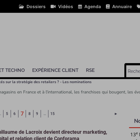
Dossiers
Vidéos
Agenda
Annuaire
ET TECHNO
EXPÉRIENCE CLIENT
RSE
és sur la stratégie des retailers ? - Les nominations
asins en France et à l'international, les franchises qui bougent, les é
(Page courante)
7
Page suivant
…
5
6
8
9
…
15
►
N
illaume de Lacroix devient directeur marketing,
e
13
gital et relation client de Conforama