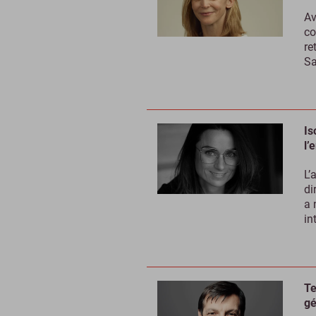
Av
co
re
Sa
Is
l’
L’
di
a 
in
Te
gé