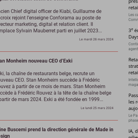
prés
retai
cien Chief digital officer de Kiabi, Guillaume de
Les c
croix rejoint l’enseigne Conforama au poste de
Comme
recteur marketing, digital et relation client. Il
e
3
éd
mplace Sylvain Mauberret parti en juillet 2023...
Days
Le mardi 26 mars 2024
Conti
agenti
Reta
an Monheim nouveau CEO d’Exki
stra
retai
ki, la chaîne de restaurants belge, recrute un
uveau CEO. Stan Monheim succède à Frédéric
Intell
magasi
uvez à partir de ce mois de mars. Stan Monheim
ccède à Frédéric Rouvez à la tête de la chaîne belge
Pass
partir de mars 2024. Exki a été fondée en 1999...
les 
aujo
Le lundi 25 mars 2024
Le Pa
phase
ine Buscemi prend la direction générale de Made in
IA, 
sign
pilie