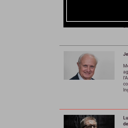
Ma
an
le
an
Je
Me
ag
l’
co
In
Lu
de