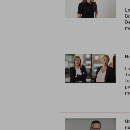
Le
Bu
De
mo
No
La
Ta
fr
pr
ma
Un
no