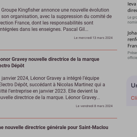
Ieva
 Groupe Kingfisher annonce une nouvelle évolution
dire
 son organisation, avec la suppression du comité de
Le gr
rection France, dont les responsabilités sont
nomina
intégrées dans les enseignes. Pascal Gil...
Joha
Le mercredi 13 mars 2024
renf
Fran
Présen
offici
onor Gravey nouvelle directrice de la marque
ectro Dépôt
 janvier 2024, Léonor Gravey a intégré l’équipe
U
Electro Dépôt, succédant à Nicolas Martinez qui a
itté l’entreprise en janvier 2023. Elle devient la
uvelle directrice de la marque. Léonor Gravey...
Cl
Le vendredi 8 mars 2024
e nouvelle directrice générale pour Saint-Maclou