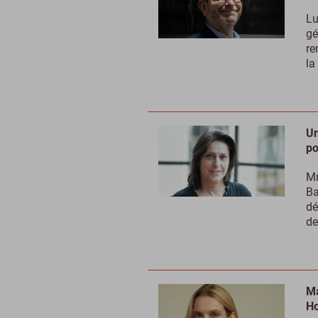
Lu
gé
re
la
Un
po
Mr
Ba
dé
de
Ma
Ho