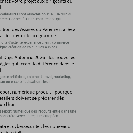
entez votre projet aux dirigeants du
l !
andidatures sont ouvertes pour la 13e Nuit du
rce Connecté. Chaque entreprise qui...
ition des Assises du Paiement à Retail
 : découvrez le programme
nuité d’activité, expérience client, commerce
que, création de valeur : les Assises...
il Days Automne 2026 : les nouvelles
tégies qui feront la différence dans le
l
igence artificielle, paiement, travel, marketing,
n ou encore fidélisation : les 5...
eport numérique produit : pourquoi
retailers doivent se préparer dès
urd’hui
sseport Numérique des Produits entre dans une
 concrète. Avec un registre européen...
data et cybersécurité : les nouveaux
rs du retail