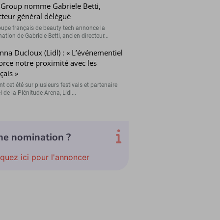
 Group nomme Gabriele Betti,
cteur général délégué
oupe français de beauty tech annonce la
tion de Gabriele Betti, ancien directeur...
nna Ducloux (Lidl) : « L’événementiel
orce notre proximité avec les
çais »
t cet été sur plusieurs festivals et partenaire
el de la Plénitude Arena, Lidl...
ne nomination ?
iquez ici pour l'annoncer