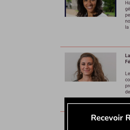
Ha
gé
pe
no
la
La
Fé
Le
co
pr
de
Recevoir R
Ma
La