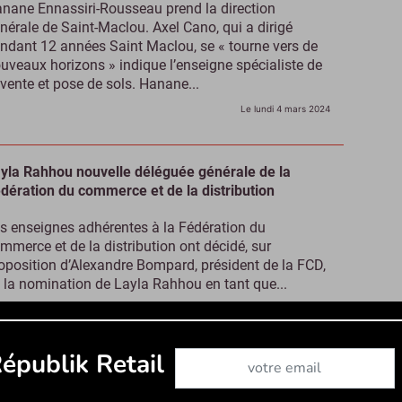
nane Ennassiri-Rousseau prend la direction
nérale de Saint-Maclou. Axel Cano, qui a dirigé
ndant 12 années Saint Maclou, se « tourne vers de
uveaux horizons » indique l’enseigne spécialiste de
 vente et pose de sols. Hanane...
Le lundi 4 mars 2024
yla Rahhou nouvelle déléguée générale de la
dération du commerce et de la distribution
s enseignes adhérentes à la Fédération du
mmerce et de la distribution ont décidé, sur
oposition d’Alexandre Bompard, président de la FCD,
 la nomination de Layla Rahhou en tant que...
Le vendredi 1 mars 2024
Abonnez-vous à notre newslet
épublik Retail
rc Ténart annonce son départ de la présidence de
peyre