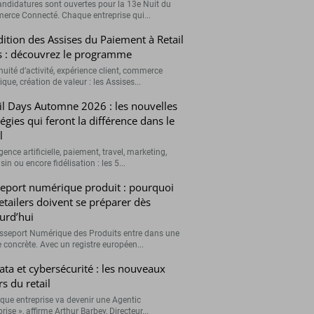
andidatures sont ouvertes pour la 13e Nuit du
rce Connecté. Chaque entreprise qui...
ition des Assises du Paiement à Retail
 : découvrez le programme
nuité d’activité, expérience client, commerce
que, création de valeur : les Assises...
il Days Automne 2026 : les nouvelles
tégies qui feront la différence dans le
l
igence artificielle, paiement, travel, marketing,
n ou encore fidélisation : les 5...
eport numérique produit : pourquoi
retailers doivent se préparer dès
urd’hui
sseport Numérique des Produits entre dans une
 concrète. Avec un registre européen...
data et cybersécurité : les nouveaux
rs du retail
que entreprise va devenir une Agentic
rise », affirme Arthur Barbey, Directeur...