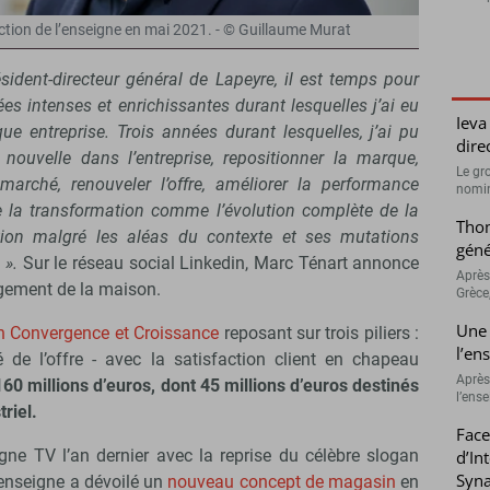
ection de l’enseigne en mai 2021. - © Guillaume Murat
sident-directeur général de Lapeyre, il est temps pour
es intenses et enrichissantes durant lesquelles j’ai eu
Ieva
ue entreprise. Trois années durant lesquelles, j’ai pu
dire
ouvelle dans l’entreprise, repositionner la marque,
Le gr
marché, renouveler l’offre, améliorer la performance
nomina
 de la transformation comme l’évolution complète de la
Thom
ation malgré les aléas du contexte et ses mutations
géné
 ».
Sur le réseau social Linkedin, Marc Ténart annonce
Après
gement de la maison.
Grèce
Une 
n Convergence et Croissance
reposant sur trois piliers :
l’en
lité de l’offre - avec la satisfaction client en chapeau
Après
60 millions d’euros, dont 45 millions d’euros destinés
l’ens
triel.
Face
ne TV l’an dernier avec la reprise du célèbre slogan
d’In
Syna
l’enseigne a dévoilé un
nouveau concept de magasin
en