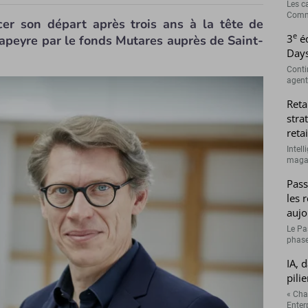
Les c
Comme
er son départ après trois ans à la tête de
e
3
éd
 Lapeyre par le fonds Mutares auprès de Saint-
Days
Conti
agenti
Reta
stra
retai
Intell
magasi
Pass
les 
aujo
Le Pa
phase
IA, 
pilie
« Cha
Enterp