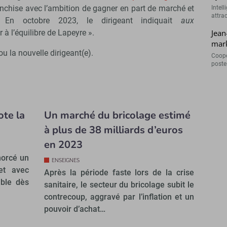
ranchise avec l’ambition de gagner en part de marché et
Intell
attra
é. En octobre 2023, le dirigeant indiquait
aux
Jean
 à l’équilibre de Lapeyre ».
mark
u la nouvelle dirigeant(e).
Coopé
poste 
te la
Un marché du bricolage estimé
à plus de 38 milliards d’euros
en 2023
morcé un
ENSEIGNES
et avec
Après la période faste lors de la crise
able dès
sanitaire, le secteur du bricolage subit le
contrecoup, aggravé par l’inflation et un
pouvoir d’achat…