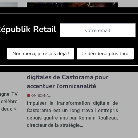
Abonnez-vous à notre newslet
épublik Retail
Non merci, je reçois déjà !
Je déciderai plus tard
tions
[Exclu] Les innovations
digitales de Castorama pour
accentuer l’omnicanalité
agne TV
OMNICANAL
 célèbre
Impulser la transformation digitale de
 deux »,
Castorama est un long travail entrepris
depuis quatre ans par Romain Roulleau,
directeur de la stratégie…