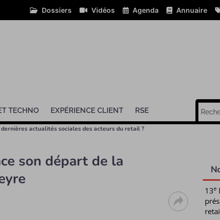
Dossiers
Vidéos
Agenda
Annuaire
ET TECHNO
EXPÉRIENCE CLIENT
RSE
 dernières actualités sociales des acteurs du retail ?
ce son départ de la
N
eyre
e
13
prés
retai