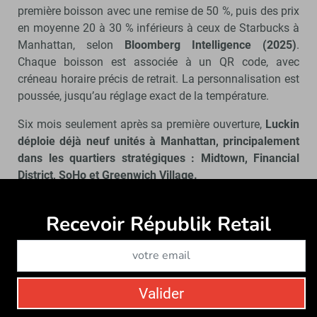
première boisson avec une remise de 50 %, puis des prix
en moyenne 20 à 30 % inférieurs à ceux de Starbucks à
Manhattan, selon
Bloomberg Intelligence (2025)
.
Chaque boisson est associée à un QR code, avec
créneau horaire précis de retrait. La personnalisation est
poussée, jusqu’au réglage exact de la température.
Six mois seulement après sa première ouverture,
Luckin
déploie déjà neuf unités à Manhattan, principalement
dans les quartiers stratégiques : Midtown, Financial
District, SoHo et Greenwich Village.
Une offensive tous azimuts et les premières
Recevoir Républik Retail
Abonne
réponses de Starbucks
La bataille des coffee shops se joue désormais sur tous
les terrains : emplacements, expérience client, design,
fluidité, technologie, prix et performance opérationnelle.
Valider
Elle oppose les deux géants américains historiques, le