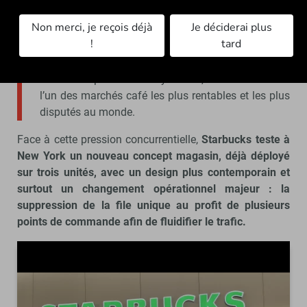
nouvel entrant chinois et le groupe italien Eataly.
Non merci, je reçois déjà
Je déciderai plus
Selon Euromonitor International, le marché
!
tard
américain du coffee shop a dépassé 58 milliards de
dollars en 2025, dont près de 7 % concentrés dans
l’aire métropolitaine new-yorkaise, faisant de la ville
l’un des marchés café les plus rentables et les plus
disputés au monde.
Face à cette pression concurrentielle,
Starbucks teste à
New York un nouveau concept magasin, déjà déployé
sur trois unités, avec un design plus contemporain et
surtout un changement opérationnel majeur : la
suppression de la file unique au profit de plusieurs
points de commande afin de fluidifier le trafic.