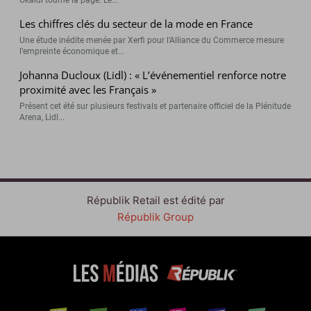
Okaïdi tourne la page. Le...
Les chiffres clés du secteur de la mode en France
Une étude inédite menée par Xerfi pour l’Alliance du Commerce mesure
l’empreinte économique et...
Johanna Ducloux (Lidl) : « L’événementiel renforce notre
proximité avec les Français »
Présent cet été sur plusieurs festivals et partenaire officiel de la Plénitude
Arena, Lidl...
Républik Retail est édité par
Républik Group