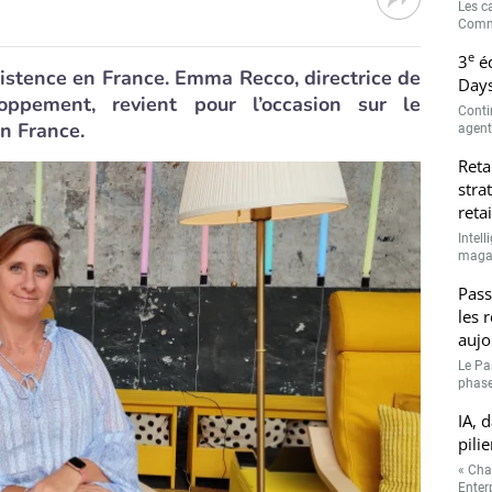
Les c
Comme
e
3
éd
xistence en France. Emma Recco, directrice de
Days
oppement, revient pour l’occasion sur le
Conti
n France.
agenti
Reta
stra
retai
Intell
magasi
Pass
les 
aujo
Le Pa
phase
IA, 
pilie
« Cha
Enterp