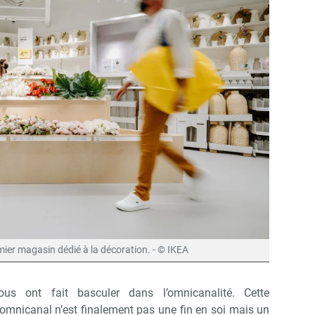
Non merci, je reçois déjà !
Je déciderai plus tard
remier magasin dédié à la décoration. - © IKEA
ous ont fait basculer dans l’omnicanalité. Cette
mnicanal n’est finalement pas une fin en soi mais un