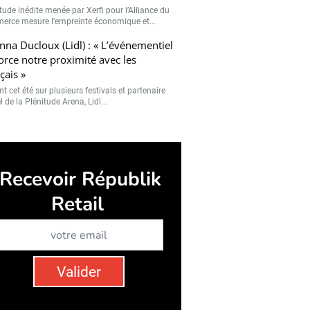
tude inédite menée par Xerfi pour l’Alliance du
rce mesure l’empreinte économique et...
nna Ducloux (Lidl) : « L’événementiel
orce notre proximité avec les
çais »
t cet été sur plusieurs festivals et partenaire
el de la Plénitude Arena, Lidl...