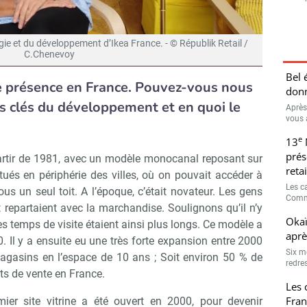
gie et du développement d’Ikea France. - © Républik Retail /
C.Chenevoy
Bel 
de présence en France. Pouvez-vous nous
donn
s clés du développement et en quoi le
Après
vous 
e
13
prés
partir de 1981, avec un modèle monocanal reposant sur
retai
tués en périphérie des villes, où on pouvait accéder à
Les c
us un seul toit. A l’époque, c’était novateur. Les gens
Comme
et repartaient avec la marchandise. Soulignons qu’il n’y
Okaï
es temps de visite étaient ainsi plus longs. Ce modèle a
aprè
0. Il y a ensuite eu une très forte expansion entre 2000
Six m
agasins en l’espace de 10 ans ; Soit environ 50 % de
redres
ts de vente en France.
Les 
Fran
mier site vitrine a été ouvert en 2000, pour devenir