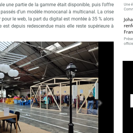
e une partie de la gamme était disponible, puis l’offre
Une é
Comme
 passés d’un modèle monocanal à multicanal. La crise
r pour le web, la part du digital est montée à 35 % alors
Joha
renf
le est depuis redescendue mais elle reste supérieure à
Fran
Présen
offici
suivant