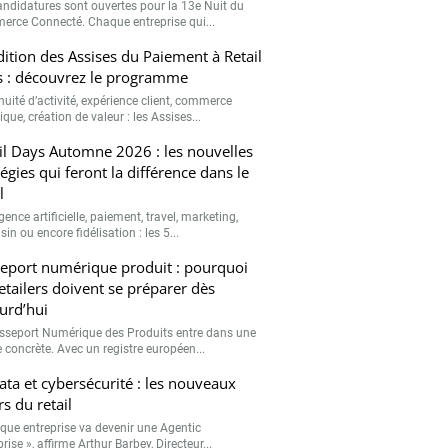
andidatures sont ouvertes pour la 13e Nuit du
rce Connecté. Chaque entreprise qui...
ition des Assises du Paiement à Retail
 : découvrez le programme
nuité d’activité, expérience client, commerce
que, création de valeur : les Assises...
il Days Automne 2026 : les nouvelles
tégies qui feront la différence dans le
l
igence artificielle, paiement, travel, marketing,
n ou encore fidélisation : les 5...
eport numérique produit : pourquoi
retailers doivent se préparer dès
urd’hui
sseport Numérique des Produits entre dans une
 concrète. Avec un registre européen...
data et cybersécurité : les nouveaux
rs du retail
que entreprise va devenir une Agentic
rise », affirme Arthur Barbey, Directeur...