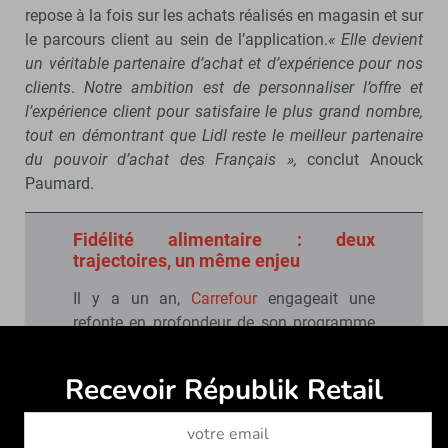
repose à la fois sur les achats réalisés en magasin et sur
le parcours client au sein de l’application.
« Elle devient
un véritable partenaire d’achat et d’expérience pour nos
clients
.
Notre ambition est de personnaliser l’offre et
l’expérience client pour satisfaire le plus grand nombre,
tout en démontrant que Lidl reste le meilleur partenaire
du pouvoir d’achat des Français »,
conclut Anouck
Paumard.
Fidélité alimentaire : deux
trajectoires, un même enjeu
Il y a un an,
Carrefour
engageait une
refonte en profondeur de son programme
de fidélité avec le lancement du Club
Carrefour. L’enseigne cherchait alors à
Recevoir Républik Retail
Abonne
unifier des dispositifs devenus complexes
au fil du temps et à renforcer la cohérence
entre magasins, drive et e-commerce, tout