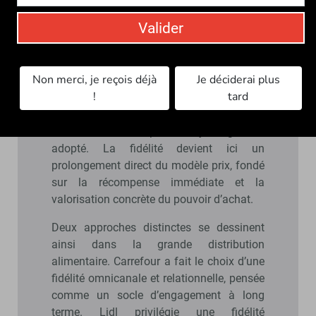
en développant une relation client plus
Valider
communautaire et plus émotionnelle. Un
an plus tard, Lidl emprunte une trajectoire
différente. Avec les Points Lidl, intégrés à
Non merci, je reçois déjà
Je déciderai plus
Lidl Plus, l’enseigne ne cherche pas à
!
tard
enrichir son programme par empilement
de services, mais à renforcer la lisibilité et
l’efficacité d’un dispositif déjà largement
adopté. La fidélité devient ici un
prolongement direct du modèle prix, fondé
sur la récompense immédiate et la
valorisation concrète du pouvoir d’achat.
Deux approches distinctes se dessinent
ainsi dans la grande distribution
alimentaire. Carrefour a fait le choix d’une
fidélité omnicanale et relationnelle, pensée
comme un socle d’engagement à long
terme. Lidl privilégie une fidélité