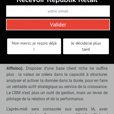
client
seront analysées comme des facteurs clés de
différenciation dans un marché devenu mature. Dans ce
contexte, la capacité à maintenir une cohérence globale
tout en s’adaptant aux spécificités locales devient un
Valider
enjeu critique.
CRM et agents IA : de la donnée à la valeur
Non merci, je reçois déjà
Je déciderai plus
!
tard
Les Retail Days poursuivront avec une réflexion
approfondie sur le CRM, avec les interventions de
Milena Morsy (SNCF Connect) et Maxime Brun (Alain
Afflelou).
Disposer d’une base client riche ne suffira
plus : la valeur se créera dans la capacité à structurer,
analyser et activer la donnée dans la durée, pour en faire
un véritable actif stratégique au service de la croissance.
Le CRM n’est plus un outil de gestion, mais un levier de
pilotage de la relation et de la performance.
L’après-midi sera consacrée aux agents IA, avec