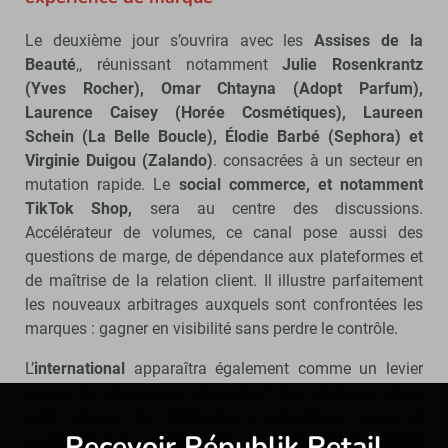
Le deuxième jour s’ouvrira avec les
Assises de la
Beauté
,, réunissant notamment
Julie Rosenkrantz
(Yves Rocher), Omar Chtayna (Adopt Parfum),
Laurence Caisey (Horée Cosmétiques), Laureen
Schein (La Belle Boucle), Élodie Barbé (Sephora) et
Virginie Duigou (Zalando)
. consacrées à un secteur en
mutation rapide. Le
social commerce, et notamment
TikTok Shop,
sera au centre des discussions.
Accélérateur de volumes, ce canal pose aussi des
questions de marge, de dépendance aux plateformes et
de maîtrise de la relation client. Il illustre parfaitement
les nouveaux arbitrages auxquels sont confrontées les
marques : gagner en visibilité sans perdre le contrôle.
L’
international
apparaîtra également comme un levier
majeur de croissance, nécessitant des arbitrages clairs
entre vitesse de déploiement, adaptation locale et
Recevoir Républik Retail
Abonne
rentabilité. Enfin, l’
expérience de marque et la relation