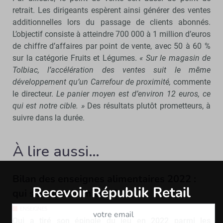
retrait. Les dirigeants espèrent ainsi générer des ventes
additionnelles lors du passage de clients abonnés.
L’objectif consiste à atteindre 700 000 à 1 million d’euros
de chiffre d’affaires par point de vente, avec 50 à 60 %
sur la catégorie Fruits et Légumes.
« Sur le magasin de
Tolbiac, l’accélération des ventes suit le même
développement qu’un Carrefour de proximité,
commente
le directeur.
Le panier moyen est d’environ 12 euros, ce
qui est notre cible. »
Des résultats plutôt prometteurs, à
suivre dans la durée.
À lire aussi…
Bilan des enseignes alimentaires 2022 :
Recevoir Républik Retail
Abonne
qui s’en sort le mieux ?
ENSEIGNES
Qui a tiré son épingle du jeu en 2022 parmi les