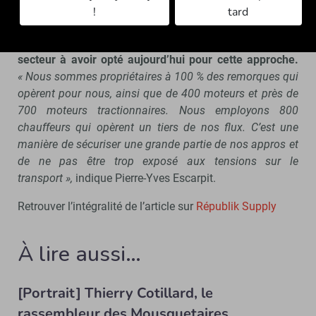
Le Groupement a par ailleurs fait le choix d’internaliser
!
tard
environ une large partie de son transport.
Une stratégie
assumée par le distributeur, qui est le seul acteur du
secteur à avoir opté aujourd’hui pour cette approche.
« Nous sommes propriétaires à 100 % des remorques qui
opèrent pour nous, ainsi que de 400 moteurs et près de
700 moteurs tractionnaires. Nous employons 800
chauffeurs qui opèrent un tiers de nos flux. C’est une
manière de sécuriser une grande partie de nos appros et
de ne pas être trop exposé aux tensions sur le
transport »,
indique Pierre-Yves Escarpit.
Retrouver l’intégralité de l’article sur
Républik Supply
À lire aussi…
[Portrait] Thierry Cotillard, le
rassembleur des Mousquetaires