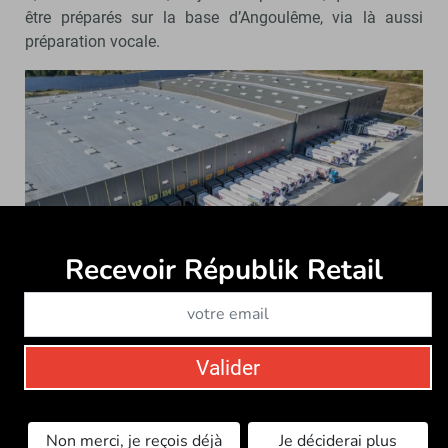
être préparés sur la base d’Angoulême, via là aussi
préparation vocale.
Recevoir Républik Retail
Abonne
Valider
La nouvelle base du groupement traite 19 000 colis par jour
en moyenne. - © JulienTuyeras / ITM LAI
Non merci, je reçois déjà
Je déciderai plus