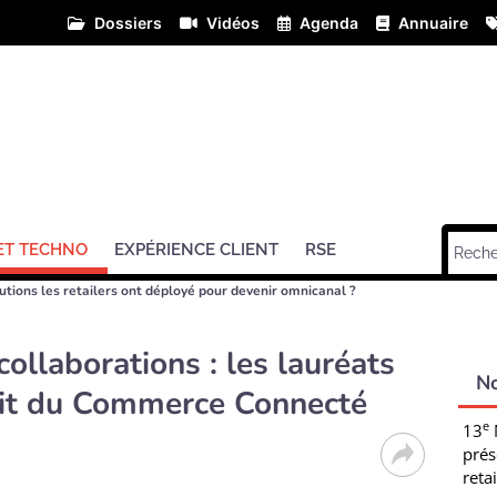
Dossiers
Vidéos
Agenda
Annuaire
ET TECHNO
EXPÉRIENCE CLIENT
RSE
utions les retailers ont déployé pour devenir omnicanal ?
collaborations : les lauréats
N
t du Commerce Connecté
e
13
prés
retai