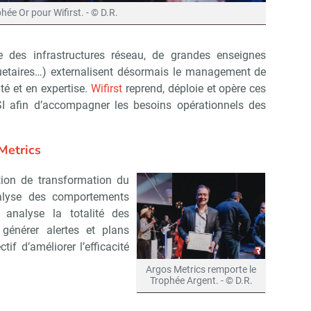
hée Or pour Wifirst. - © D.R.
e des infrastructures réseau, de grandes enseignes
quetaires…) externalisent désormais le management de
té et en expertise.
Wifirst
reprend, déploie et opère ces
SI afin d’accompagner les besoins opérationnels des
Metrics
tion de transformation du
nalyse des comportements
t analyse la totalité des
énérer alertes et plans
tif d’améliorer l’efficacité
Argos Metrics remporte le
Trophée Argent. - © D.R.