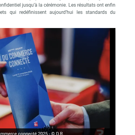
nfidentiel jusqu’à la cérémonie. Les résultats ont enfin
jets qui redéfinissent aujourd’hui les standards du
suivant
ommerce connecté 2025 - © D.R.