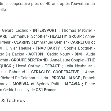
de la coopérative près de 40 ans après l’ouverture du
lle.
Non merci, je reçois déjà !
Je déciderai plus tard
 Gérard Leclerc -
INTERSPORT
; Thomas Métivier -
ARD
; Emmanuel Schoffler -
HEALTHY GROUP
; Anne-
 Prieur -
CLARINS
; Emmanuel Grenier -
CARREFOUR
;
M
; Olivier Theulle -
FNAC DARTY
; Sophie Bocquet -
er De Backer -
ACTION
; Cédric Noury -
DIM
; Aude
schin -
GROUPE BERTRAND
; Anne-Laure Couplet -
THE
QUICK
; Hervé Onfray -
TERACT
; Leila Neubauer -
elle Bahuaud -
CERACLES COOPÉRATIVE
; Anne-
 Richard Ré Colonna d’Istria -
PROVALLIANCE
; Franck
artz -
MOBIVIA et
Sydney Palti
- ALTAVIA ;
Pierre
in Cédric Lecolley de
GS1 France.
 & Technos