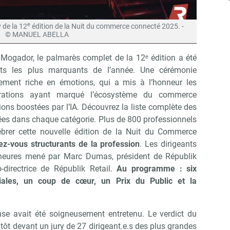
e
 de la 12
édition de la Nuit du commerce connecté 2025. -
© MANUEL ABELLA
Mogador, le palmarès complet de la 12ᵉ édition a été
nts les plus marquants de l’année. Une cérémonie
èrement riche en émotions, qui a mis à l’honneur les
aborations ayant marqué l’écosystème du commerce
ns boostées par l’IA. Découvrez la liste complète des
buées dans chaque catégorie. Plus de 800 professionnels
lébrer cette nouvelle édition de la Nuit du Commerce
z-vous structurants de la profession
. Les dirigeants
heures mené par Marc Dumas, président de Républik
-directrice de Républik Retail.
Au programme : six
iales, un coup de cœur, un Prix du Public et la
e avait été soigneusement entretenu. Le verdict du
tôt devant un jury de 27 dirigeant.e.s des plus grandes