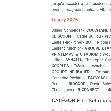
jusqu’à accéder à la présidence 
premier magasin familial à Albertvi
Le jury 2025
Julien Schneider -
L’OCCITANE
;
CDISCOUNT
; Cécile Guillou -
PIC
Laure Feldkircher -
BUT
; Nicolas
Laurent Milchior -
GROUPE ETA
PRINTEMPS & CITADIUM
; Wout
Hélias -
SYNALIA
; Christophe Ga
KOOPLES
; Frédéric Levacher -
GROUPE NEUBAUER
; Emmanu
Catherine Péchinot -
EASYCASH
;
Poncet -
BIOCOOP
; David Schw
Chassigneux
- B-CONNECT
et enf
CATÉGORIE 1 - Solutions