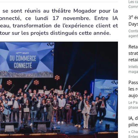
Les c
Comme
 se sont réunis au théâtre Mogador pour la
e
3
éd
nnecté, ce lundi 17 novembre. Entre IA
Days
eau, transformation de l’expérience client et
Conti
our sur les projets distingués cette année.
agenti
Reta
stra
retai
Intell
magasi
Pass
les 
aujo
Le Pa
phase
IA, 
pilie
« Cha
Enterp