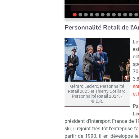
Personnalité Retail de l’A
Le
es
oc
sp
70
3,
so
Gérard Leclerc, Personnalité
Retail 2025 et Thierry Cotillard,
et
Personnalité Retail 2024. -
© D.R.
Pa
Le
président d’Intersport France de
Recevoir R
ski, il rejoint très tôt l’entrepris
partir de 1990, il en développe le