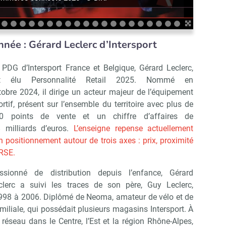
nnée : Gérard Leclerc d’Intersport
 PDG d’Intersport France et Belgique, Gérard Leclerc,
t élu Personnalité Retail 2025. Nommé en
tobre 2024, il dirige un acteur majeur de l’équipement
ortif, présent sur l’ensemble du territoire avec plus de
0 points de vente et un chiffre d’affaires de
8 milliards d’euros.
L’enseigne repense actuellement
n positionnement autour de trois axes : prix, proximité
 RSE.
ssionné de distribution depuis l’enfance, Gérard
clerc a suivi les traces de son père, Guy Leclerc,
 1998 à 2006. Diplômé de Neoma, amateur de vélo et de
Abonnez-vous à notre newslet
épublik Retail
e familiale, qui possédait plusieurs magasins Intersport. À
 réseau dans le Centre, l’Est et la région Rhône-Alpes,