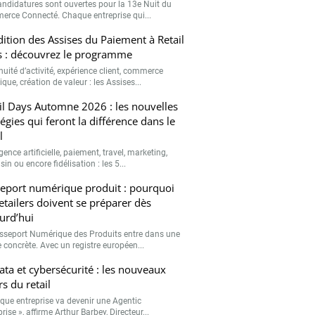
andidatures sont ouvertes pour la 13e Nuit du
rce Connecté. Chaque entreprise qui...
ition des Assises du Paiement à Retail
 : découvrez le programme
nuité d’activité, expérience client, commerce
que, création de valeur : les Assises...
il Days Automne 2026 : les nouvelles
tégies qui feront la différence dans le
l
igence artificielle, paiement, travel, marketing,
n ou encore fidélisation : les 5...
eport numérique produit : pourquoi
retailers doivent se préparer dès
urd’hui
sseport Numérique des Produits entre dans une
 concrète. Avec un registre européen...
data et cybersécurité : les nouveaux
rs du retail
que entreprise va devenir une Agentic
rise », affirme Arthur Barbey, Directeur...