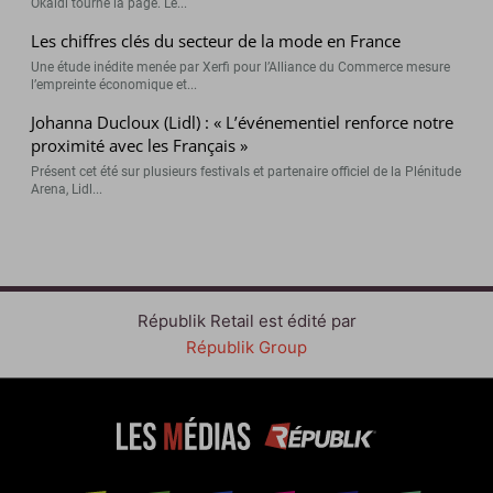
Okaïdi tourne la page. Le...
Les chiffres clés du secteur de la mode en France
Une étude inédite menée par Xerfi pour l’Alliance du Commerce mesure
l’empreinte économique et...
Johanna Ducloux (Lidl) : « L’événementiel renforce notre
proximité avec les Français »
Présent cet été sur plusieurs festivals et partenaire officiel de la Plénitude
Arena, Lidl...
Républik Retail est édité par
Républik Group