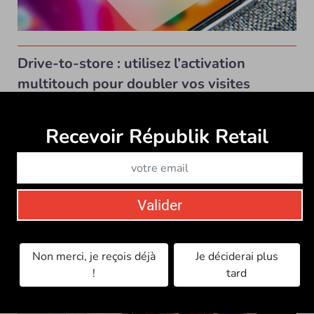
Drive-to-store : utilisez l’activation
multitouch pour doubler vos visites
incrémentales
DRIVE TO STORE
Contenu sponsorisé
Recevoir Républik Retail
Abonne
Avec le déclin du prospectus, les marques doivent
repenser leur stratégie de drive-to-store et...
Valider
Non merci, je reçois déjà
Je déciderai plus
!
tard