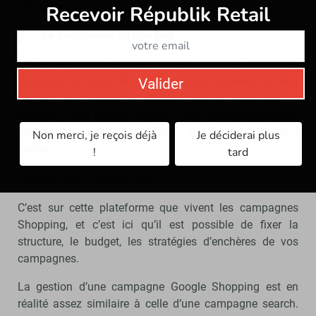
Matériaux, …)“
Recevoir Républik Retail
Abonne
Se positionner au bon prix
Le facteur prix est déterminant sur les annonces
Shopping. Si le prix de l’article est très supérieur à celui
Valider
observé sur le marché, le référencement de l’annonce est
menacé. Vous pouvez mesurer votre compétitivité dans
l’onglet “compétitivité tarifaire” de Google Merchant
Non merci, je reçois déjà
Je déciderai plus
Center.
!
tard
Concernant Google Ads
C’est sur cette plateforme que vivent les campagnes
Shopping, et c’est ici qu’il est possible de fixer la
structure, le budget, les stratégies d’enchères de vos
campagnes.
La gestion d’une campagne Google Shopping est en
réalité assez similaire à celle d’une campagne search.