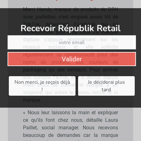
Merci Handy, marque de produits de DPH
avec paillettes, s’est emparé assez tôt de
TitkTok, délaissant Facebook qui ne
Recevoir Républik Retail
Abonne
correspondait plus à sa cible. La marque
digitale s’appuie énormément sur les
réseaux sociaux et elle sollicite
régulièrement sa communauté pour des
Valider
noms de produits, des couleurs de
packaging ou des senteurs. Pour animer
son compte TikTok, elle a décidé depuis
Non merci, je reçois déjà
Je déciderai plus
mars 2020 de confier le compte à un
!
tard
stagiaire, qui adore le réseau social et la
marque.
« Nous leur laissons la main et expliquer
ce qu’ils font chez nous, détaille Laura
Paillet, social manager. Nous recevons
beaucoup de demandes car la marque