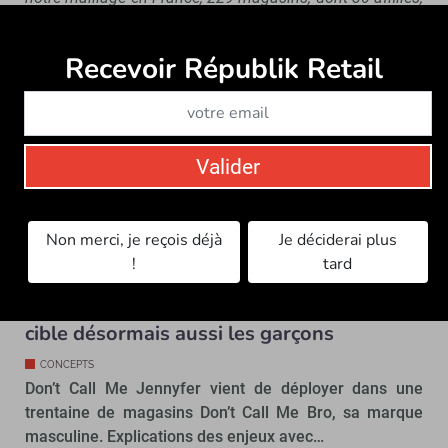
à la fois implantés en centre commercial (60 %) et en
centre-ville, nous sommes le premier accès physique à la
Recevoir Républik Retail
Abonne
mode à petit prix »
, insiste Chloé Ortiz. L’enseigne Don’t
call me Jennyfer compte évidemment sur son appli
immersive pour « tracter » de nouvelles clientes dans
ses boutiques. Et inversement.
Valider
Par Sylvie Laidet.
Non merci, je reçois déjà
Je déciderai plus
À lire aussi…
!
tard
Avec Don’t Call Me Bro, DCM Jennyfer
cible désormais aussi les garçons
CONCEPTS
Don’t Call Me Jennyfer vient de déployer dans une
trentaine de magasins Don’t Call Me Bro, sa marque
masculine. Explications des enjeux avec…