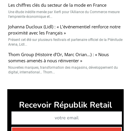
Les chiffres clés du secteur de la mode en France
Une étude inédite menée par Xerfi pour l’Alliance du Commerce mesure
l’empreinte économique et...
Johanna Ducloux (Lidl) : « L’événementiel renforce notre
proximité avec les Français »
Présent cet été sur plusieurs festivals et partenaire officiel de la Plénitude
Arena, Lidl...
Thom Group (Histoire d’Or, Marc Orian…) : « Nous
sommes amenés à nous réinventer »
Nouvelles marques, transformation des magasins, développement du
digital, international… Thom...
Républik Retail est édité par
Républik Group