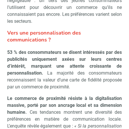
négligeable : un tiers des jeunes consommateurs
l’utilisent pour découvrir un commerce qu’ils ne
connaissaient pas encore. Les préférences varient selon
les secteurs.
Vers une personnalisation des
Recevoir Républik Retail
Abonne
communications ?
53 % des consommateurs se disent intéressés par des
publicités uniquement axées sur leurs centres
Valider
d’intérêt, marquant une attente croissante de
personnalisation.
La majorité des consommateurs
reconnaissent la valeur d’une carte de fidélité proposée
Non merci, je reçois déjà
Je déciderai plus
par un commerce de proximité.
!
tard
Le commerce de proximité résiste à la digitalisation
massive, porté par son ancrage local et sa dimension
humaine.
Ces tendances montrent une diversité des
préférences en matière de communication locale.
L’enquête révèle également que :
« Si la personnalisation