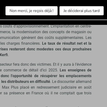
inguer sur un marché en forte croissance et très
Non merci, je reçois déjà !
Je déciderai plus tard
tent en place des stratégies de croissance coûteuses.
inancière alors qu’elles doivent maintenir des prix bas
urs coûts d’approvisionnement. L’implantation en centre-
ommerce, la modernisation des concepts de magasin ou
mmunication génèrent des coûts supplémentaires. Les
 les charges financières.
Le taux de résultat net et la
eprises resteront donc modestes ces deux prochaines
Xerfi
.
ecteur fera donc des victimes. Et il y aura à l’évidence
le commerce de détail d’ici 2025.
Les enseignes de
donc l’opportunité de récupérer les emplacements
es distributeurs en difficulté
. Le discounter allemand
 Max Plus placé en redressement judiciaire en août
fer sa présence en France où il ne comptait que trois