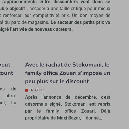
 rapprochements entre discounters vont donc se
uble objectif :
accéder à une taille critique pour mieux
t renforcer leur compétitivité prix. Un bon moyen de
rité du parc de magasins.
Le secteur des petits prix
va
lgré l’arrivée de nouveaux acteurs.
veut
Avec le rachat de Stokomani, le
count
family office Zouari s’impose un
peu plus sur le discount
ges de
ENSEIGNES
 ultra-
Après l’annonce de décembre, c’est
unt, La
désormais signé. Stokomani est repris
…
par le family office Zouari. Déjà
propriétaire de Maxi Bazar, il donne…