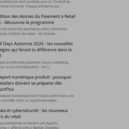
andidatures sont ouvertes pour la 13e Nuit du
rce Connecté. Chaque entreprise qui...
ition des Assises du Paiement à Retail
 : découvrez le programme
nuité d’activité, expérience client, commerce
que, création de valeur : les Assises...
il Days Automne 2026 : les nouvelles
tégies qui feront la différence dans le
l
igence artificielle, paiement, travel, marketing,
n ou encore fidélisation : les 5...
eport numérique produit : pourquoi
retailers doivent se préparer dès
urd’hui
sseport Numérique des Produits entre dans une
 concrète. Avec un registre européen...
data et cybersécurité : les nouveaux
rs du retail
que entreprise va devenir une Agentic
rise », affirme Arthur Barbey, Directeur...