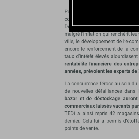
Pour se développer et se dist
concurrentiel, ces enseignes met
De quoi compliquer leur équation f
malgré l’inflation qui renchérit le
ville, le développement de l’e-c
encore le renforcement de la co
taux d’intérêt élevés alourdissent
rentabilité financière des entr
années, prévoient les experts de 
La concurrence féroce au sein du s
de nouvelles défaillances dans 
bazar et de déstockage auront 
commerciaux laissés vacants par l
TEDi a ainsi repris 42 magasins
dernier. Cela lui a permis d’étof
points de vente.