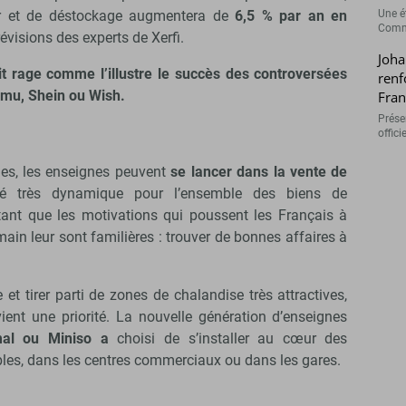
Une é
zar et de déstockage augmentera de
6,5 % par an en
Comme
prévisions des experts de Xerfi.
Joha
it rage comme l’illustre le succès des controversées
renf
mu, Shein ou Wish.
Fran
Présen
offici
es, les enseignes peuvent
se lancer dans la vente de
é très dynamique pour l’ensemble des biens de
ant que les motivations qui poussent les Français à
ain leur sont familières : trouver de bonnes affaires à
 et tirer parti de zones de chalandise très attractives,
ient une priorité. La nouvelle génération d’enseignes
al ou Miniso a
choisi de s’installer au cœur des
les, dans les centres commerciaux ou dans les gares.