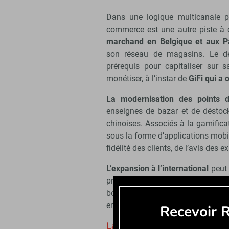
Dans une logique multicanale plu
commerce est une autre piste à c
marchand en Belgique et aux Pa
son réseau de magasins. Le dé
prérequis pour capitaliser sur 
monétiser, à l’instar de
GiFi qui a 
La modernisation des points 
enseignes de bazar et de déstoc
chinoises. Associés à la gamifica
sous la forme d’applications mobile
fidélité des clients, de l’avis des e
L’expansion à l’international
peut 
pressions sur le pouvoir d’achat
bonne façon de profiter du fort 
enseignes tricolores.
Recevoir R
La consolidation va gagner e