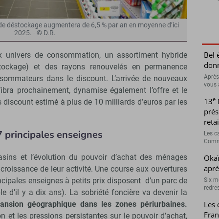
t de déstockage augmentera de 6,5 % par an en moyenne d’ici
2025. - © D.R.
Bel 
x univers de consommation, un assortiment hybride
donn
stockage) et des rayons renouvelés en permanence
Après
sommateurs dans le discount. L’arrivée de nouveaux
vous 
ibra prochainement, dynamise également l’offre et le
e
13
s discount estimé à plus de 10 milliards d’euros par les
prés
retai
 principales enseignes
Les c
Comme
asins et l’évolution du pouvoir d’achat des ménages
Okaï
aprè
 croissance de leur activité. Une course aux ouvertures
incipales enseignes à petits prix disposent d’un parc de
Six m
redres
 d’il y a dix ans). La sobriété foncière va devenir la
Les 
pansion géographique dans les zones périurbaines.
Fran
ion et les pressions persistantes sur le pouvoir d’achat,