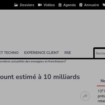
Dossiers
Vidéos
Agenda
Annuaire
ET TECHNO
EXPÉRIENCE CLIENT
RSE
ernières actualités des enseignes et franchiseurs?
ount estimé à 10 milliards
N
e
13
prés
retai