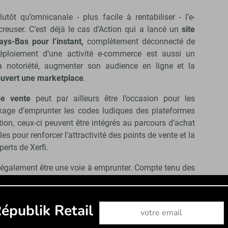
tôt qu’omnicanale - plus facile à rentabiliser - l’e-
reuser. C’est déjà le cas d’Action qui a lancé un
site
ys-Bas pour l’instant,
complètement déconnecté de
ploiement d’une activité e-commerce est aussi un
sa notoriété, augmenter son audience en ligne et la
ouvert une marketplace
.
de vente
peut par ailleurs être l’occasion pour les
kage d’emprunter les codes ludiques des plateformes
tion, ceux-ci peuvent être intégrés au parcours d’achat
s pour renforcer l’attractivité des points de vente et la
xperts de Xerfi.
également être une voie à emprunter. Compte tenu des
 des ménages, s’aventurer hors des frontières est une
potentiel du marché européen des petits prix pour les
Abonnez-vous à notre newslet
épublik Retail
n intensité