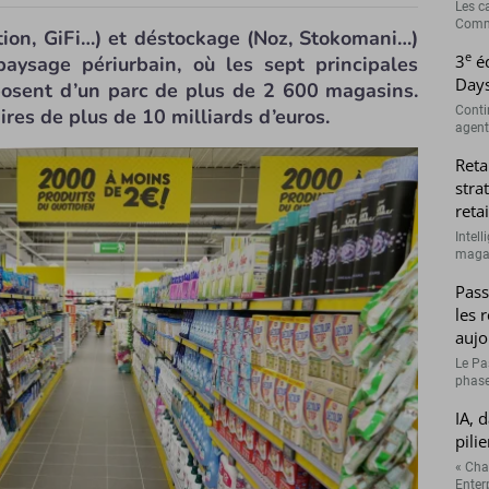
Les c
Comme
tion, GiFi…) et déstockage (Noz, Stokomani…)
e
3
éd
aysage périurbain, où les sept principales
Days
sposent d’un parc de plus de 2 600 magasins.
Conti
aires de plus de 10 milliards d’euros.
agenti
Reta
stra
retai
Intell
magasi
Pass
les 
aujo
Le Pa
phase
IA, 
pilie
« Cha
Enterp