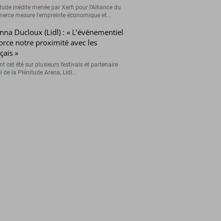
tude inédite menée par Xerfi pour l’Alliance du
rce mesure l’empreinte économique et...
nna Ducloux (Lidl) : « L’événementiel
orce notre proximité avec les
çais »
t cet été sur plusieurs festivals et partenaire
el de la Plénitude Arena, Lidl...