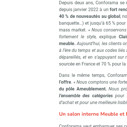
Depuis deux ans, Conforama se r
depuis janvier 2022 à un
fort ren
40 % de nouveautés au global
, n
banquette…) et jusqu’à 65 % pour 
mass market.
« Nous conservons
fortement le style,
explique
Cla
meuble.
Aujourd’hui, les clients 
à l’ère du temps et aux codes lié
dépareillés, et en s’appuyant sur n
sourcée en France et 70 % pour la l
Dans le même temps, Confora
l’offre
.
« Nous comptons une forte
du pôle Ameublement.
Nous pr
l’ensemble des catégories
pour a
d’achat et pour une meilleure lisibi
Un salon interne Meuble et 
Conforama veut embarquer ses co