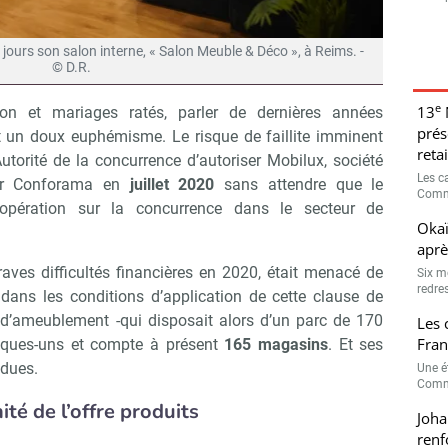
jours son salon interne, « Salon Meuble & Déco », à Reims. -
© D.R.
e
13
ion et mariages ratés, parler de dernières années
prés
un doux euphémisme. Le risque de faillite imminent
retai
Autorité de la concurrence d’autoriser Mobilux, société
Les c
ter Conforama en
juillet 2020
sans attendre que le
Comme
’opération sur la concurrence dans le secteur de
Okaï
aprè
aves difficultés financières en 2020, était menacé de
Six m
redres
 dans les conditions d’application de cette clause de
 d’ameublement -qui disposait alors d’un parc de 170
Les 
Fran
lques-uns et compte à présent
165 magasins
. Et ses
ndues.
Une é
Comme
té de l’offre produits
Joha
renf