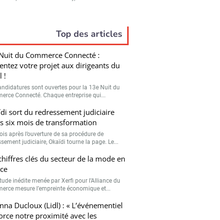
Top des articles
Nuit du Commerce Connecté :
entez votre projet aux dirigeants du
l !
andidatures sont ouvertes pour la 13e Nuit du
rce Connecté. Chaque entreprise qui...
di sort du redressement judiciaire
s six mois de transformation
ois après l’ouverture de sa procédure de
sement judiciaire, Okaïdi tourne la page. Le...
chiffres clés du secteur de la mode en
ce
tude inédite menée par Xerfi pour l’Alliance du
rce mesure l’empreinte économique et...
nna Ducloux (Lidl) : « L’événementiel
orce notre proximité avec les