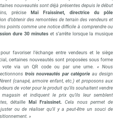
rtaines nouveautés sont déjà présentes depuis le début
ns,
précise
Maï Fraissinet, directrice du pôle
ion d’obtenir des remontées de terrain des vendeurs et
tains points comme une notice difficile à comprendre ou
ssion dure 30 minutes
et s’arrête lorsque la musique
 pour favoriser l’échange entre vendeurs et le siège
cial, certaines nouveautés sont proposées sous forme
 vote via un QR code ou par une urne.
« Nous
lectionnons
trois nouveautés par catégorie
au design
fférent (canapé, armoire enfant, etc.) et proposons aux
ndeurs de voter pour le produit qu’ils souhaitent vendre
 magasin et indiquent le prix qu’ils leur semblent
stes
, détaille
Maï Fraissinet.
Cela nous permet de
ajuster ou de réaliser qu’il y a peut-être un souci de
sitionnement. »