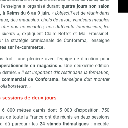
, l’enseigne a organisé durant
quatre jours son salon
 à Reims du 6 au 9 juin.
« L’objectif est de réunir dans
onaux, des magasins, chefs de rayon, vendeurs meubles
enter nos nouveautés, nos différents fournisseurs, les
clients »,
expliquent Claire Roffet et Maï Fraissinet.
ur la stratégie omnicanale de Conforama, l’enseigne
ires sur l’e-commerce.
 fort : une plénière avec l’équipe de direction pour
 opérationnelle en magasins ».
Une deuxième édition
 dernier.
« Il est important d’investir dans la formation,
ur commercial de Conforama.
L’enseigne doit montrer
ollaborateurs. »
n sessions de deux jours
e 6 800 mètres carrés dont 5 000 d’exposition, 750
Abonnez-vous à notre newslet
épublik Retail
s de toute la France ont été réunis en deux sessions
a dû parcourir les
24 stands thématiques
: meuble,