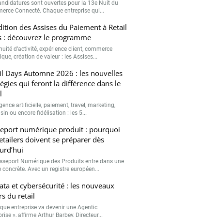
andidatures sont ouvertes pour la 13e Nuit du
rce Connecté. Chaque entreprise qui...
ition des Assises du Paiement à Retail
 : découvrez le programme
nuité d’activité, expérience client, commerce
que, création de valeur : les Assises...
il Days Automne 2026 : les nouvelles
tégies qui feront la différence dans le
l
igence artificielle, paiement, travel, marketing,
n ou encore fidélisation : les 5...
eport numérique produit : pourquoi
retailers doivent se préparer dès
urd’hui
sseport Numérique des Produits entre dans une
 concrète. Avec un registre européen...
data et cybersécurité : les nouveaux
rs du retail
que entreprise va devenir une Agentic
rise », affirme Arthur Barbey, Directeur...