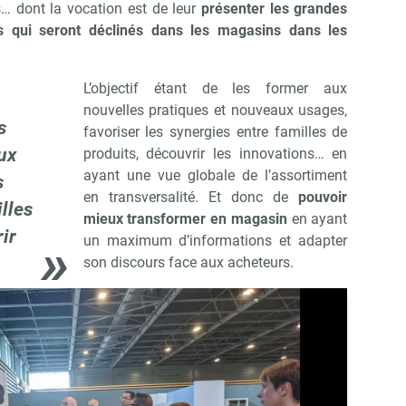
ces… dont la vocation est de leur
présenter les grandes
s qui seront déclinés dans les magasins dans les
Non merci, je reçois déjà !
Je déciderai plus tard
L’objectif étant de les former aux
nouvelles pratiques et nouveaux usages,
s
favoriser les synergies entre familles de
ux
produits, découvrir les innovations… en
ayant une vue globale de l’assortiment
s
en transversalité. Et donc de
pouvoir
lles
mieux transformer en magasin
en ayant
ir
un maximum d’informations et adapter
son discours face aux acheteurs.