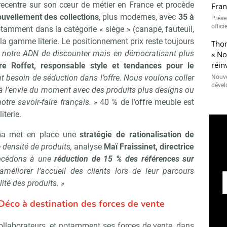
ecentre sur son cœur de métier en France et procède
Fran
ouvellement des collections
, plus modernes, avec
35 à
Présen
offici
otamment dans la catégorie « siège » (canapé, fauteuil,
la gamme literie. Le positionnement prix reste toujours
Thom
 notre ADN de discounter mais en démocratisant plus
« N
réin
ire Roffet, responsable style et tendances pour le
ont besoin de séduction dans l’offre. Nous voulons coller
Nouve
dével
s à l’envie du moment avec des produits plus designs ou
otre savoir-faire français. »
40 % de l’offre meuble est
iterie.
ma met en place une
stratégie de rationalisation de
 densité de produits,
analyse
Maï Fraissinet, directrice
océdons à une
réduction de 15 % des références sur
méliorer l’accueil des clients lors de leur parcours
lité des produits. »
Déco à destination des forces de vente
llaborateurs, et notamment ses forces de vente, dans