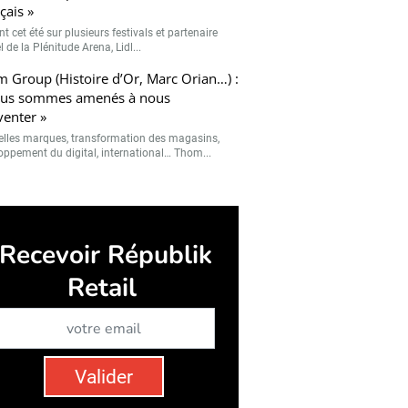
çais »
t cet été sur plusieurs festivals et partenaire
el de la Plénitude Arena, Lidl...
 Group (Histoire d’Or, Marc Orian…) :
ous sommes amenés à nous
venter »
lles marques, transformation des magasins,
oppement du digital, international… Thom...