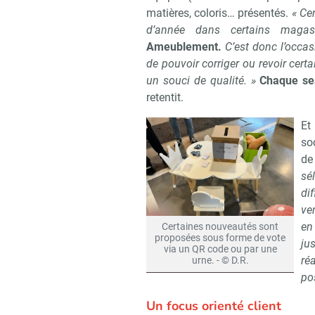
matières, coloris… présentés.
« Ce
d’année dans certains magasi
Ameublement.
C’est donc l’occas
de pouvoir corriger ou revoir cer
un souci de qualité. »
Chaque se
retentit.
Et
so
de
sé
di
ve
en
Certaines nouveautés sont
proposées sous forme de vote
ju
via un QR code ou par une
ré
urne. - © D.R.
po
Un focus orienté client