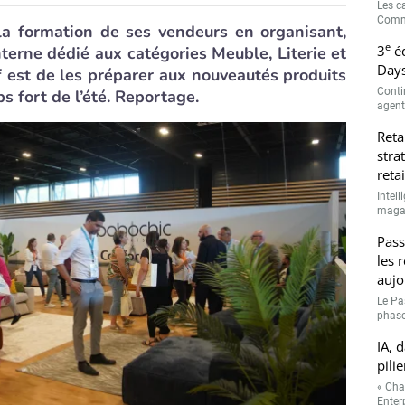
Les c
Comme
la formation de ses vendeurs en organisant,
e
3
éd
terne dédié aux catégories Meuble, Literie et
Days
if est de les préparer aux nouveautés produits
Conti
s fort de l’été. Reportage.
agenti
Reta
stra
retai
Intell
magasi
Pass
les 
aujo
Le Pa
phase
IA, 
pilie
« Cha
Enterp