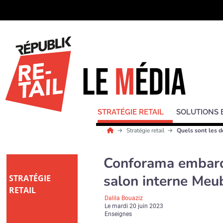
STRATÉGIE RETAIL
SOLUTIONS 
Stratégie retail
Quels sont les d
Conforama embarq
salon interne Meu
STRATÉGIE
RETAIL
Dalila Bouaziz
Le
mardi 20 juin 2023
Enseignes