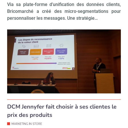
Via sa plate-forme d’unification des données clients,
Bricomarché a créé des micro-segmentations pour
personnaliser les messages. Une stratégie…
Recevoir Républik Retail
Abonne
Valider
Non merci, je reçois déjà
Je déciderai plus
!
tard
DCM Jennyfer fait choisir à ses clientes le
prix des produits
MARKETING IN STORE