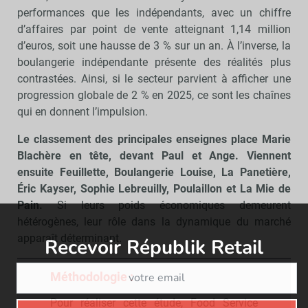
performances que les indépendants, avec un chiffre
d’affaires par point de vente atteignant 1,14 million
d’euros, soit une hausse de 3 % sur un an. À l’inverse, la
boulangerie indépendante présente des réalités plus
contrastées. Ainsi, si le secteur parvient à afficher une
progression globale de 2 % en 2025, ce sont les chaînes
qui en donnent l’impulsion.
Le classement des principales enseignes place Marie
Blachère en tête, devant Paul et Ange. Viennent
ensuite Feuillette, Boulangerie Louise, La Panetière,
Éric Kayser, Sophie Lebreuilly, Poulaillon et La Mie de
Pain.
Si leurs poids économiques demeurent
hétérogènes, leur rôle dans la dynamique du marché
apparaît déterminant.
Recevoir Républik Retail
Abonne
Méthodologie :
Pour réaliser cette étude, Food Service