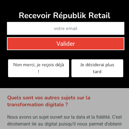
Recevoir Républik Retail
Abonne
Valider
Non merci, je reçois déjà
Je déciderai plus
Cora réalise son picking e-commerce en magasin afin de
!
tard
proposer une offre très étendue, notamment en produits frais
et frais traditionnels. - © Cora
Quels sont vos autres sujets sur la
transformation digitale ?
Nous avons un sujet ouvert sur la data et la fidélité. C’est
étroitement lié au digital puisqu’il nous permet d’obtenir