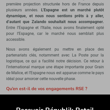
première projection structurée hors de France depuis
plusieurs années.
L’Espagne est un marché plutôt
dynamique, et nous nous sentions prêts à y aller,
d’autant que Zalando souhaitait nous accompagner.
Entre l’Espagne et l’Italie, nous avons finalement opté
pour l’Espagne, car le marché nous semblait plus
accessible.
Nous avons également pu mettre en place des
partenariats clés, notamment avec La Poste pour la
logistique, ce qui a facilité notre décision. Ce retour à
l’international marque une étape importante pour Grain
de Malice, et l’Espagne nous est apparue comme le pays
idéal pour amorcer cette nouvelle phase.
Qu’en est-il de vos engagements RSE ?
Nous avons atteint
75 % de produits intégrant des
fibres recyclées ou moins impactantes
. Nous avons
Abonne