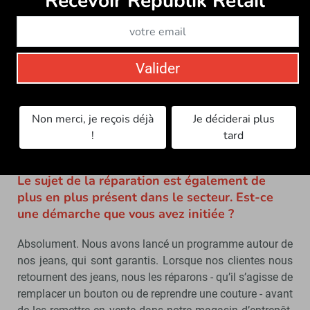
Recevoir Républik Retail
également renforcé nos actions en faveur de la
durabilité et réalisé des progrès sur les éco-modulations
(système d’incitation financière favorisant les produits
plus durables et pénalisant ceux ayant un impact
Valider
environnemental négatif). Cela passe par une
amélioration continue du design, du modélisme, de la
confection et du choix des matières. Ces efforts nous
Non merci, je reçois déjà
Je déciderai plus
permettent de proposer des produits mieux conçus,
!
tard
répondant à la fois à nos standards de qualité et à nos
engagements environnementaux.
Le sujet de la réparation est également de
plus en plus présent dans le secteur. Est-ce
une démarche que vous avez initiée ?
Absolument. Nous avons lancé un programme autour de
nos jeans, qui sont garantis. Lorsque nos clientes nous
retournent des jeans, nous les réparons - qu’il s’agisse de
remplacer un bouton ou de reprendre une couture - avant