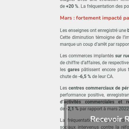
de
+20 %
. La fréquentation des po
Mars : fortement impacté pa
Les enseignes ont enregistré une
Cette diminution témoigne de l’
marque un coup d’arrêt par rapport
Les commerces implantés
sur ru
de chiffre d’affaires, de respecti
les
gares
pâtissent encore plus 
chute de
-6,5 %
de leur CA.
Les
centres commerciaux de pér
performance positive, enregistran
d’activités commerciales et r
de
-2,1 %
par rapport à mars 2022
Recevoir R
La fréquentation des points de
sociaux intervenus contre la ré