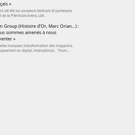
çais »
t cet été sur plusieurs festivals et partenaire
el de la Plénitude Arena, Lidl...
 Group (Histoire d’Or, Marc Orian…) :
ous sommes amenés à nous
venter »
lles marques, transformation des magasins,
oppement du digital, international… Thom...