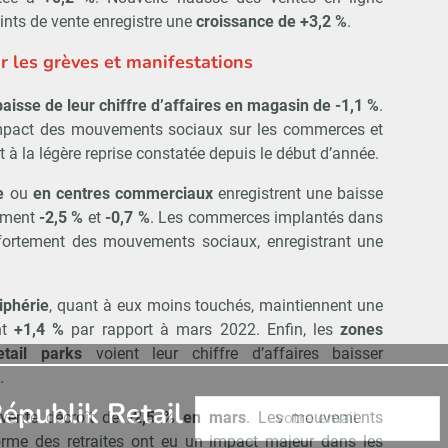
ints de vente enregistre une
croissance de +3,2 %
.
r les grèves et manifestations
baisse de leur chiffre d’affaires en magasin de -1,1 %
.
impact des mouvements sociaux sur les commerces et
 à la légère reprise constatée depuis le début d’année.
e
ou
en centres commerciaux
enregistrent une baisse
vement
-2,5 %
et
-0,7 %
. Les commerces implantés dans
fortement des mouvements sociaux, enregistrant une
iphérie
, quant à eux moins touchés, maintiennent une
t
+1,4 %
par rapport à mars 2022. Enfin, les
zones
etail parks
voient leur chiffre d’affaires baisser
.
Abonnez-vous à notre newslet
épublik Retail
 vente décroît de
-2,5 % en mars
. Les mouvements
forme des retraites ont eu un impact majeur dans les