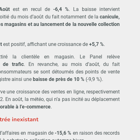
Août
est en recul de
-6,4 %
. La baisse intervient
oitié du mois d’août du fait notamment de la
canicule,
es magasins et au lancement de la nouvelle collection
t
est positif, affichant une croissance de
+5,7 %
.
iré la clientèle en magasin. Le Panel relève
 de trafic
. En revanche, au mois d’août, du fait
consommateurs se sont détournés des points de vente
istre ainsi une
baisse de près de 10 %
(-9,9 %).
rve une croissance des ventes en ligne, respectivement
 En août, la météo, qui n’a pas incité au déplacement
vorable à l’e-commerce
.
rée inexistant
 d’affaires en magasin de
-15,6 %
en raison des records