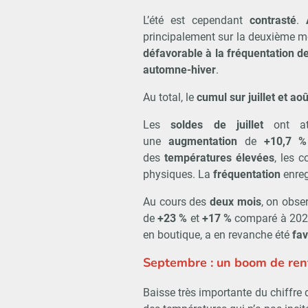
L’été est cependant
contrasté
.
principalement sur la deuxième m
défavorable à la fréquentation d
automne-hiver
.
Au total, le
cumul sur juillet et aoû
Les
soldes de juillet
ont att
une
augmentation
de
+10,7 %
des
températures élevées
, les 
physiques. La
fréquentation
enreg
Au cours des
deux mois
, on obse
de
+23 %
et
+17 %
comparé à 2022.
en boutique, a en revanche été
fa
Septembre : un boom de rent
Baisse très importante du chiffre