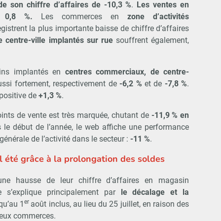
de son chiffre d’affaires de -10,3 %
.
Les ventes en
e 0,8 %.
Les commerces en
zone d’activités
gistrent la plus importante baisse de chiffre d’affaires
centre-ville implantés sur rue
souffrent également,
sins implantés en
centres commerciaux, de centre-
ussi fortement, respectivement de
-6,2 %
et de
-7,8 %
.
positive de
+1,3 %
.
oints de vente est très marquée, chutant de
-11,9 % en
s le début de l’année, le web affiche une performance
énérale de l’activité dans le secteur :
-11 %
.
bel été grâce à la prolongation des soldes
 une hausse de leur chiffre d’affaires en magasin
e s’explique principalement par
le décalage et la
er
qu’au 1
août inclus, au lieu du 25 juillet, en raison des
reux commerces.