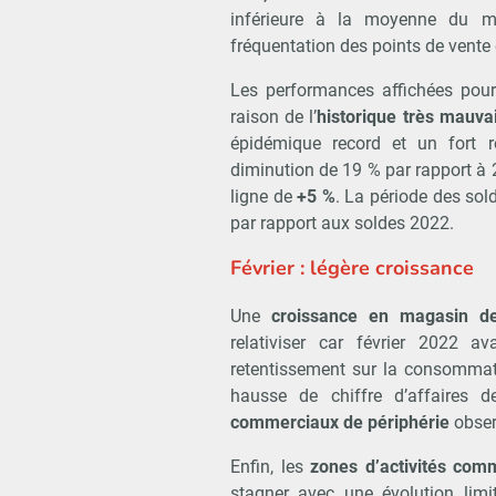
inférieure à la moyenne du m
fréquentation des points de vente
Les performances affichées pour 
raison de l’
historique très mauva
épidémique record et un fort re
diminution de 19 % par rapport à 
ligne de
+5 %
. La période des so
par rapport aux soldes 2022.
Février : légère croissance
Une
croissance en magasin d
relativiser car février 2022 
retentissement sur la consomma
hausse de chiffre d’affaires 
commerciaux de périphérie
obser
Enfin, les
zones d’activités comm
stagner avec une évolution lim