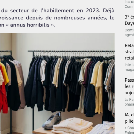
Les c
Comme
du secteur de l’habillement en 2023. Déjà
e
3
éd
croissance depuis de nombreuses années, le
Days
 « annus horribilis ».
Conti
agenti
Reta
stra
retai
Intell
magasi
Pass
les 
aujo
Le Pa
phase
IA, 
pilie
« Cha
Enterp