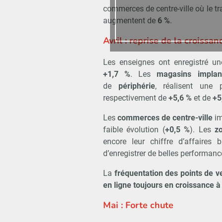
commerces de centre-ville où le tra
augmentent de
6 %
.
Avril : reprise de la croiss
Les enseignes
ont enregistré u
+1,7 %
. Les
magasins implan
de
périphérie
, réalisent une 
respectivement de
+5,6 %
et de
+5
Les
commerces de centre-ville
im
faible évolution (
+0,5 %
). Les
z
encore leur chiffre d’affaires
d’enregistrer de belles performan
La
fréquentation des points de v
en ligne toujours en croissance à
Mai : Forte chute