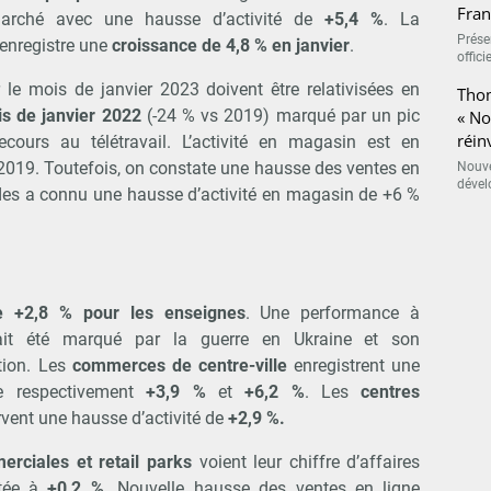
Fran
arché avec une hausse d’activité de
+5,4 %
. La
Présen
 enregistre une
croissance de 4,8 % en janvier
.
offici
le mois de janvier 2023 doivent être relativisées en
Thom
is de janvier 2022
(-24 % vs 2019) marqué par un pic
« N
réin
cours au télétravail. L’activité en magasin est en
2019. Toutefois, on constate une hausse des ventes en
Nouve
dével
ldes a connu une hausse d’activité en magasin de +6 %
e +2,8 % pour les enseignes
. Une performance à
avait été marqué par la guerre en Ukraine et son
tion. Les
commerces de centre-ville
enregistrent une
de respectivement
+3,9 %
et
+6,2 %
. Les
centres
vent une hausse d’activité de
+2,9 %.
erciales et retail parks
voient leur chiffre d’affaires
itée à
+0,2 %
. Nouvelle hausse des ventes en ligne