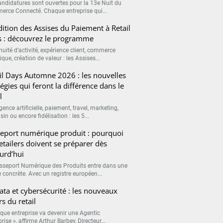
andidatures sont ouvertes pour la 13e Nuit du
rce Connecté. Chaque entreprise qui...
ition des Assises du Paiement à Retail
 : découvrez le programme
nuité d’activité, expérience client, commerce
que, création de valeur : les Assises...
il Days Automne 2026 : les nouvelles
tégies qui feront la différence dans le
l
igence artificielle, paiement, travel, marketing,
n ou encore fidélisation : les 5...
eport numérique produit : pourquoi
retailers doivent se préparer dès
urd’hui
sseport Numérique des Produits entre dans une
 concrète. Avec un registre européen...
data et cybersécurité : les nouveaux
rs du retail
que entreprise va devenir une Agentic
rise », affirme Arthur Barbey, Directeur...