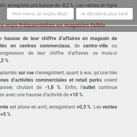
fic enregistre une baisse de -8,2 %. Les ventes en ligne
Non merci, je reçois déjà !
Je déciderai plus tard
ance mais fréquentation en magasins faible
ne
hausse de leur chiffre d’affaires en magasin de
tés en centres commerciaux
, de
centre-ville
ou
progression de leur chiffre d’affaires ce mois-ci
,2 %
.
plantés
sur rue
n’enregistrent, quant à eux, qu’une très
ones d’activités commerciales et retail parks
voient
 baisser, chutant de
-1,8 %
. Enfin, l’
outlet
continue
ces avec une hausse d’activité de
+10 %
.
ente
est atone en avril, enregistrant
+0,3 %
. Les
ventes
+5 %
.