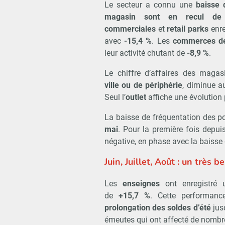
Le secteur a connu une
baisse 
magasin sont en recul d
commerciales
et
retail parks
enre
avec
-15,4 %
. Les
commerces de 
leur activité chutant de
-8,9 %
.
Le chiffre d’affaires des maga
ville ou de périphérie
, diminue a
Seul l’
outlet
affiche une évolution 
La baisse de fréquentation des p
mai
. Pour la première fois depui
négative, en phase avec la baisse g
Juin, Juillet, Août : un très 
Les
enseignes
ont enregistré
de
+15,7 %
. Cette performanc
prolongation des soldes d’été
jus
émeutes qui ont affecté de nomb