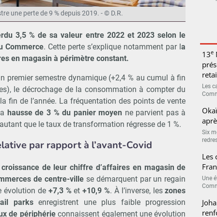
tre une perte de 9 % depuis 2019. - © D.R.
rdu 3,5 % de sa valeur entre 2022 et 2023 selon le
e du Commerce
. Cette perte s’explique notamment par l
a
e
13
ires en magasin à périmètre constant.
prés
retai
 un premier semestre dynamique (+2,4 % au cumul à fin
Les c
ldes), le décrochage de la consommation à compter du
Comme
la fin de l’année. La fréquentation des points de vente
Okaï
La
hausse de 3 % du panier moyen
ne parvient pas à
aprè
’autant que le taux de transformation régresse de 1 %.
Six m
redres
relative par rapport à l’avant-Covid
Les 
Fran
e
croissance de leur chiffre d’affaires en magasin de
mmerces de centre-ville
se démarquent par un regain
Une é
Comme
e évolution de
+7,3 %
et
+10,9 %
. À l’inverse, les
zones
Joha
ail parks
enregistrent une plus faible progression
renf
x de périphérie
connaissent également une évolution