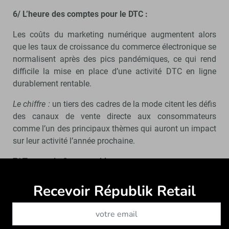
6/ L’heure des comptes pour le DTC :
Les coûts du marketing numérique augmentent alors
que les taux de croissance du commerce électronique se
normalisent après des pics pandémiques, ce qui rend
difficile la mise en place d’une activité DTC en ligne
durablement rentable.
Le chiffre :
un tiers des cadres de la mode citent les défis
des canaux de vente directe aux consommateurs
comme l’un des principaux thèmes qui auront un impact
sur leur activité l’année prochaine.
7/ Traquer le Greenwashing :
La feuille de route stratégique de la Commission
Recevoir Républik Retail
Abonne
européenne visant à rendre les textiles plus durables et
recyclables d’ici 2030 se concentre sur le greenwashing,
tandis que les associations des consommateurs en