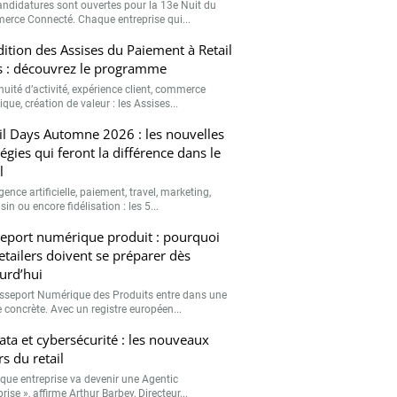
andidatures sont ouvertes pour la 13e Nuit du
rce Connecté. Chaque entreprise qui...
ition des Assises du Paiement à Retail
 : découvrez le programme
nuité d’activité, expérience client, commerce
que, création de valeur : les Assises...
il Days Automne 2026 : les nouvelles
tégies qui feront la différence dans le
l
igence artificielle, paiement, travel, marketing,
n ou encore fidélisation : les 5...
eport numérique produit : pourquoi
retailers doivent se préparer dès
urd’hui
sseport Numérique des Produits entre dans une
 concrète. Avec un registre européen...
data et cybersécurité : les nouveaux
rs du retail
que entreprise va devenir une Agentic
rise », affirme Arthur Barbey, Directeur...