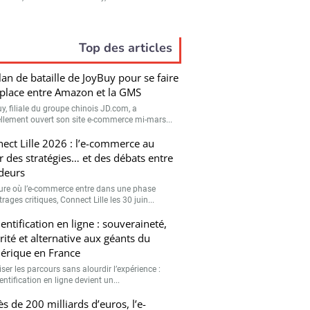
Top des articles
lan de bataille de JoyBuy pour se faire
place entre Amazon et la GMS
y, filiale du groupe chinois JD.com, a
iellement ouvert son site e-commerce mi-mars...
ect Lille 2026 : l’e-commerce au
 des stratégies… et des débats entre
deurs
eure où l’e-commerce entre dans une phase
trages critiques, Connect Lille les 30 juin...
entification en ligne : souveraineté,
rité et alternative aux géants du
rique en France
ser les parcours sans alourdir l’expérience :
entification en ligne devient un...
ès de 200 milliards d’euros, l’e-