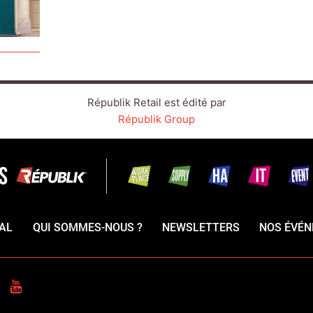
Républik Retail est édité par
Républik Group
AL
QUI SOMMES-NOUS ?
NEWSLETTERS
NOS ÉVÉ
CEBOOK
YOUTUBE