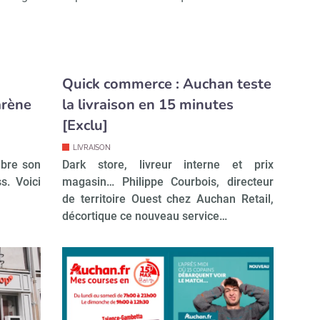
Abonnez-vous à notre newslet
épublik Retail
Quick commerce : Auchan teste
Non merci, je reçois déjà !
Je déciderai plus tard
arène
la livraison en 15 minutes
[Exclu]
LIVRAISON
mbre son
Dark store, livreur interne et prix
s. Voici
magasin… Philippe Courbois, directeur
de territoire Ouest chez Auchan Retail,
décortique ce nouveau service…