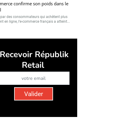
erce confirme son poids dans le
l
 par des consommateurs qui achètent plus
t en ligne, l’e-commerce français a atteint...