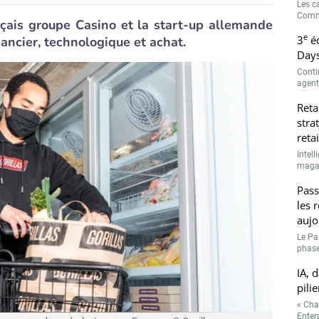
Les c
Comme
nçais groupe Casino et la start-up allemande
e
3
éd
inancier, technologique et achat.
Days
Conti
agenti
Reta
stra
retai
Intell
magasi
Pass
les 
aujo
Le Pa
phase
IA, 
pilie
« Cha
Enterp