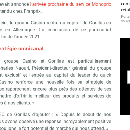
comm
, avait annoncé
l’arrivée prochaine du service Monoprix
retai
ttendu chez Franprix.
Porté
souven
ier, le groupe Casino rentre au capital de Gorillas en
e en Allemagne. La conclusion de ce partenariat
a fin de l’année 2021.
ratégie omnicanal
e groupe Casino et Gorillas est particulièrement
harles Naouri, Président-directeur général du groupe
t exclusif et l’entrée au capital du leader du quick
asino renforce une nouvelle fois sa stratégie de
 se rapprochant encore plus près des attentes de ses
ttre d’offrir le meilleur des produits et services de
 à nos clients. »
O de Gorillas d’ajouter : « Depuis le début de nos
ous avons observé une réponse incroyablement positive
uligne le fort potentiel de marché qui nous attend. »