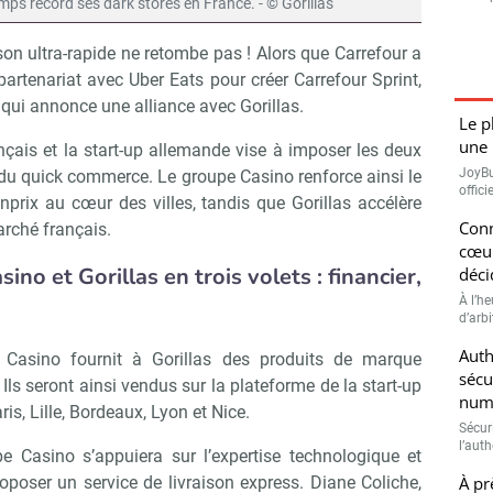
temps record ses dark stores en France. - © Gorillas
ison ultra-rapide ne retombe pas ! Alors que Carrefour a
partenariat avec Uber Eats pour créer Carrefour Sprint,
o qui annonce une alliance avec Gorillas.
Le p
une 
ançais et la start-up allemande vise à imposer les deux
JoyBu
du quick commerce. Le groupe Casino renforce ainsi le
offic
prix au cœur des villes, tandis que Gorillas accélère
Conn
rché français.
cœur
no et Gorillas en trois volets : financier,
déci
À l’h
d’arbi
Auth
 Casino fournit à Gorillas des produits de marque
sécu
ls seront ainsi vendus sur la plateforme de la start-up
numé
ris, Lille, Bordeaux, Lyon et Nice.
Sécuri
l’auth
 Casino s’appuiera sur l’expertise technologique et
À pr
roposer un service de livraison express. Diane Coliche,