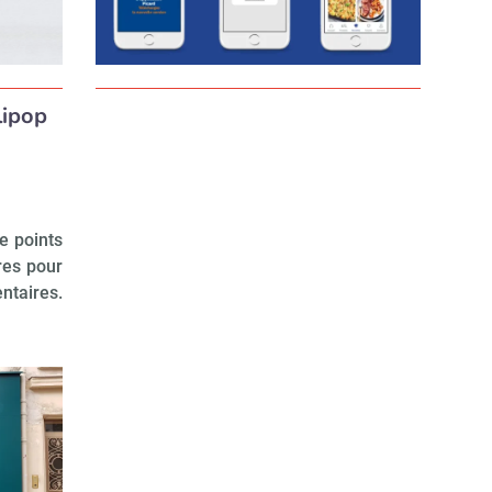
lipop
e points
res pour
ntaires.