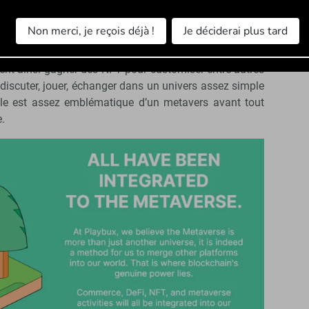
 Ainsi, la start-up Playbux, venue de Singapour et sur
 version bêta d’un univers « Shop to earn » très coloré.
Non merci, je reçois déjà !
Je déciderai plus tard
 les magasins physiques ou en ligne pour que les
r, grâce à leurs achats réels, des codes à utiliser
vent ainsi gagner des NFT pour customiser entre autres
discuter, jouer, échanger dans un univers assez simple
le est assez emblématique d’un metavers avant tout
.