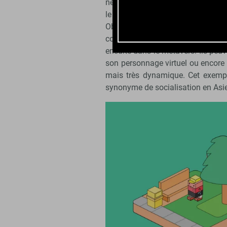
ne sont clairement pas les mêmes.
le stand de Binance, présentait une
Objectif : driver du flux vers
consommateurs puissent récupére
ensuite dans le metavers. Ils peu
son personnage virtuel ou encore 
mais très dynamique. Cet exemp
synonyme de socialisation en Asie