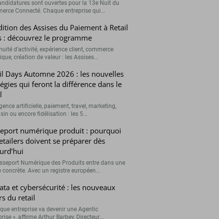
andidatures sont ouvertes pour la 13e Nuit du
rce Connecté. Chaque entreprise qui...
ition des Assises du Paiement à Retail
 : découvrez le programme
nuité d’activité, expérience client, commerce
que, création de valeur : les Assises...
il Days Automne 2026 : les nouvelles
tégies qui feront la différence dans le
l
igence artificielle, paiement, travel, marketing,
n ou encore fidélisation : les 5...
eport numérique produit : pourquoi
retailers doivent se préparer dès
urd’hui
sseport Numérique des Produits entre dans une
 concrète. Avec un registre européen...
data et cybersécurité : les nouveaux
rs du retail
que entreprise va devenir une Agentic
rise », affirme Arthur Barbey, Directeur...