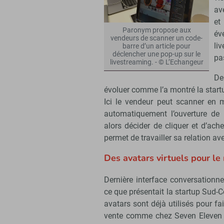
av
et
Paronym propose aux
év
vendeurs de scanner un code-
li
barre d’un article pour
déclencher une pop-up sur le
pa
livestreaming. - © L’Echangeur
De
évoluer comme l’a montré la start
Ici le vendeur peut scanner en 
automatiquement l’ouverture de
alors décider de cliquer et d’ach
permet de travailler sa relation a
Des avatars virtuels pour le
Dernière interface conversationne
ce que présentait la startup Sud-
avatars sont déjà utilisés pour f
vente comme chez Seven Eleven po