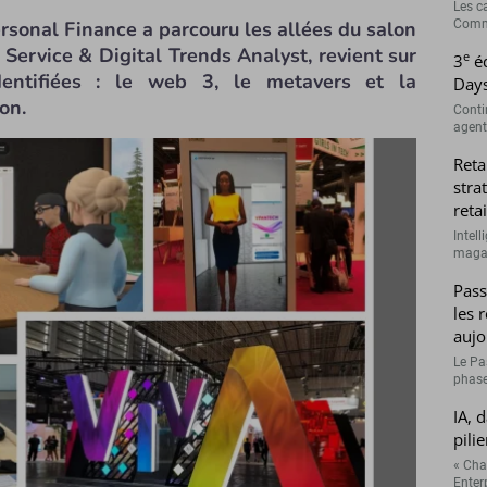
Les c
sonal Finance a parcouru les allées du salon
Comme
Service & Digital Trends Analyst, revient sur
e
3
éd
dentifiées : le web 3, le metavers et la
Days
on.
Conti
agenti
Reta
stra
retai
Intell
magasi
Pass
les 
aujo
Le Pa
phase
IA, 
pilie
« Cha
Enterp