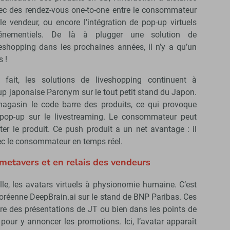
ec des rendez-vous one-to-one entre le consommateur
 le vendeur, ou encore l’intégration de pop-up virtuels
énementiels. De là à plugger une solution de
veshopping dans les prochaines années, il n’y a qu’un
s !
 fait, les solutions de liveshopping continuent à
up japonaise Paronym sur le tout petit stand du Japon.
magasin le code barre des produits, ce qui provoque
 pop-up sur le livestreaming. Le consommateur peut
eter le produit. Ce push produit a un net avantage : il
vec le consommateur en temps réel.
 metavers et en relais des vendeurs
lle, les avatars virtuels à physionomie humaine. C’est
Coréenne DeepBrain.ai sur le stand de BNP Paribas. Ces
aire des présentations de JT ou bien dans les points de
ur y annoncer les promotions. Ici, l’avatar apparaît