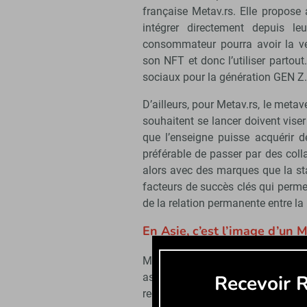
française Metav.rs. Elle propose
intégrer directement depuis le
consommateur pourra avoir la v
son NFT et donc l’utiliser partou
sociaux pour la génération GEN Z.
D’ailleurs, pour Metav.rs, le metav
souhaitent se lancer doivent vise
que l’enseigne puisse acquérir de
préférable de passer par des coll
alors avec des marques que la sta
facteurs de succès clés qui perme
de la relation permanente entre 
En Asie, c’est l’image d’un 
Mais ce qui était peut-être le plus
asiatiques et européens ! Écout
Recevoir R
regarder leurs solutions et démon