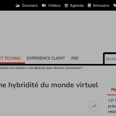
Dossiers
Vidéos
Agenda
Annuaire
ET TECHNO
EXPÉRIENCE CLIENT
RSE
utions les retailers ont déployé pour devenir omnicanal ?
ne hybridité du monde virtuel
N
e
13
prés
retai