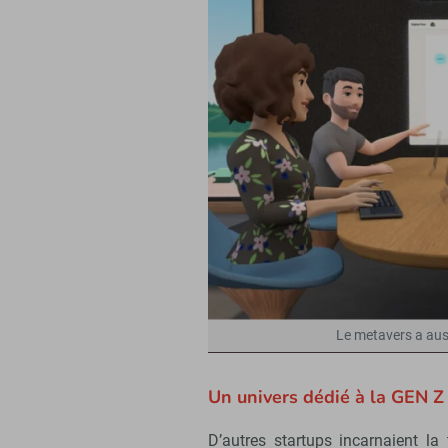
Le metavers a auss
Un univers dédié à la GEN Z
D’autres startups incarnaient l