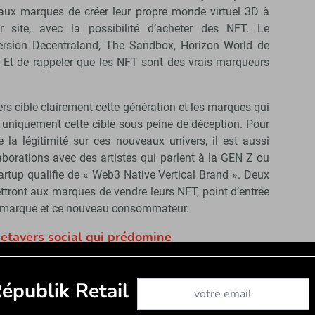
 aux marques de créer leur propre monde virtuel 3D à
ur site, avec la possibilité d’acheter des NFT. Le
ersion Decentraland, The Sandbox, Horizon World de
t. Et de rappeler que les NFT sont des vrais marqueurs
ers cible clairement cette génération et les marques qui
r uniquement cette cible sous peine de déception. Pour
 la légitimité sur ces nouveaux univers, il est aussi
aborations avec des artistes qui parlent à la GEN Z ou
rtup qualifie de « Web3 Native Vertical Brand ». Deux
ttront aux marques de vendre leurs NFT, point d’entrée
la marque et ce nouveau consommateur.
Metavers social qui prédomine
 frappant sur le salon, c’était de comparer les metavers
Abonnez-vous à notre newslet
er les discours portés par ces différentes startups,
épublik Retail
strations montrent bien, que culturellement, les codes