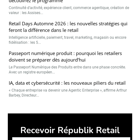
découvrez le programme
Continuité d’activité, expérience client, commerce agentique, création de
valeur : les Assises...
Retail Days Automne 2026 : les nouvelles stratégies qui
feront la différence dans le retail
Intelligence artificielle, paiement, travel, marketing, magasin ou encore
fidélisation : les 5...
Passeport numérique produit : pourquoi les retailers
doivent se préparer dès aujourd’hui
Le Passeport Numérique des Produits entre dans une phase concrète.
Avec un registre européen...
IA, data et cybersécurité : les nouveaux piliers du retail
« Chaque entreprise va devenir une Agentic Enterprise », affirme Arthur
Barbey, Directeur...
Recevoir Républik Retail
Abonne