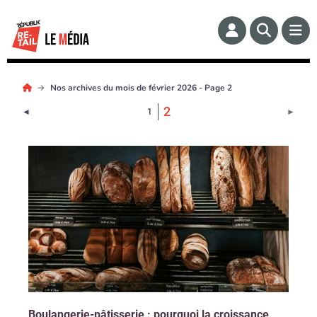
Nos archives du mois de février 2026 - Page 2
(Page courante)
2
Page précédente
Page 
◄
1
►
Boulangerie-pâtisserie : pourquoi la croissance