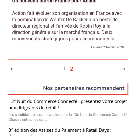
Un nouveau patron France pour Action
Action fait évoluer son organisation en France avec
la nomination de Wouter De Backer à un poste de
directeur régional et l’arrivée de Robin Roy à la
direction générale sur le marché français. Deux
mouvements stratégiques pour accompagner la...
Le lundi 2 février 2026
(Page courante)
2
Page précédente
Page 
◄
1
►
Nos partenaires recommandent
e
13
Nuit du Commerce Connecté : présentez votre projet
aux dirigeants du retail !
Les candidatures sont ouvertes pour la 13e Nuit du Commerce Connecté.
Chaque entreprise qui...
e
3
édition des Assises du Paiement à Retail Days :