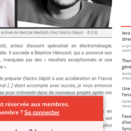
Ieva
t arrivée de Merzak Meddah chez Electro Dépot. - © D.B
dire
pôt, acteur discount spécialisé en électroménager,
Le gr
nomina
te. Il succède à Béatrice Héricourt, qui a annoncé son
, marquées par des « résultats exceptionnels et une
Thom
géné
e ».
Après
de préparer Electro Dépôt à une accélération en France
Grèce
onal […] étant accomplie avec succès, je vous annonce
Une 
ise pour m’investir dans de nouveaux projets après ces
l’en
ce Héricourt.
Après
est réservée aux membres.
l’ens
ôt a gagné des parts de marché significatives en
membre ?
Se connecter
Face
alberg, spécialisée dans le gros électroménager, est
d’In
otre marque propre […] est devenue la marque la plus
Syna