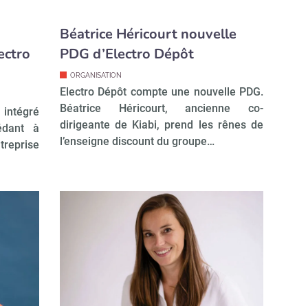
inq ans en tant que manager audit.
Béatrice Héricourt nouvelle
ectro
PDG d’Electro Dépôt
ORGANISATION
Electro Dépôt compte une nouvelle PDG.
Béatrice Héricourt, ancienne co-
 intégré
dirigeante de Kiabi, prend les rênes de
cédant à
l’enseigne discount du groupe…
ntreprise