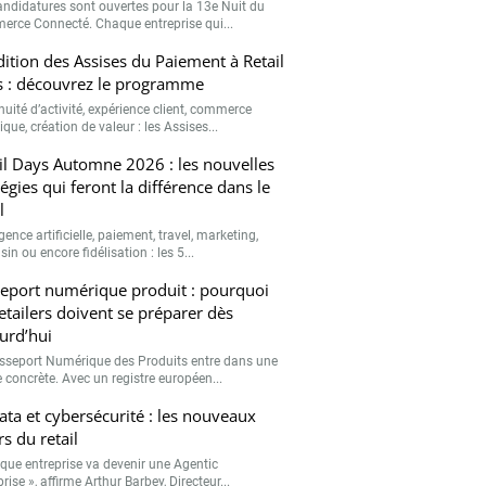
andidatures sont ouvertes pour la 13e Nuit du
rce Connecté. Chaque entreprise qui...
ition des Assises du Paiement à Retail
 : découvrez le programme
nuité d’activité, expérience client, commerce
que, création de valeur : les Assises...
il Days Automne 2026 : les nouvelles
tégies qui feront la différence dans le
l
igence artificielle, paiement, travel, marketing,
n ou encore fidélisation : les 5...
eport numérique produit : pourquoi
retailers doivent se préparer dès
urd’hui
sseport Numérique des Produits entre dans une
 concrète. Avec un registre européen...
data et cybersécurité : les nouveaux
rs du retail
que entreprise va devenir une Agentic
rise », affirme Arthur Barbey, Directeur...