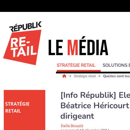
STRATÉGIE RETAIL
SOLUTIONS 
Stratégie retail
Quelles sont les
[Info Républik] El
Béatrice Héricourt
STRATÉGIE
RETAIL
dirigeant
Dalila Bouaziz