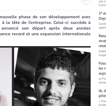
Les c
Comme
e
3
éd
nouvelle phase de son développement avec
Days
à la tête de l’entreprise. Celui-ci succède à
Conti
 a annoncé son départ après deux années
agenti
ance record et une expansion internationale
Reta
stra
retai
Intell
magasi
Pass
les 
aujo
Le Pa
phase
IA, 
pilie
« Cha
Enterp