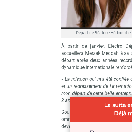
Départ de Béatrice Héricourt e
À partir de janvier, Electro Dé
accueillera Merzak Meddah à sa tê
départ après deux années record
dynamique internationale renforcé
« La mission qui m’a été confiée 
et un redressement de l’internati
mon départ de cette belle entrepr
2 années record »,
souligne Béatri
La suite 
Sous sa direction, Electro Dép
Déjà 
omnicanal. En 2024, la marque V
devenue un incontournable :
« N