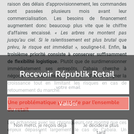
raison des délais d’approvisionnement, les commandes
sont passées plusieurs mois avant leur
commercialisation. Les besoins de financement
augmentent donc beaucoup plus vite que le chiffre
d’affaires encaissé.
« Les arbres ne montent pas
jusqu’au ciel. Si le ralentissement est plus brutal que
prévu, le risque est immédiat »,
souligne-t-il. Enfin,
la
troisième priorité consiste à conserver suffisamment
de flexibilité logistique.
Plutôt que de surdimensionner
immédiatement ses entrepôts, Cabaia cherche à
Recevoir Républik Retail
Abonne
négocier des solutions lui permettant d’accompagner la
croissance tout en limitant les risques en cas de
retournement du marché.
Une problématique partagée par l’ensemble
Valider
du retail
Les échanges avec les chroniqueurs ont montré que ces
Non merci, je reçois déjà
Je déciderai plus
enjeux dépassent largement le cas de Cabaia. Un
!
tard