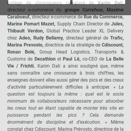
collège de chroniqueurs composé de
Karim Dali,
directeur e-commerce du
groupe Carrefour, Maxime
Caraboeuf,
directeur e-commerce de
Rue du Commerce,
Marine Pomart Mazet,
Supply Chain Director de
Jules,
Thibault Verdon,
Global Practice Leader XL Delivery
chez
Adeo, Rudy Bellamy,
directeur général de
Trafic,
Marina Prevosto,
directrice de la stratégie de
Cdiscount,
Ronan Bolé,
Group Head Logistics, Transports &
Customs de
Decathlon
et
Paul Lê,
co-CEO de
La Belle
Vie / Frichti.
Karim Dali a ainsi souligné que, même
sans connaître une croissance à trois chiffres, les
enseignes doivent elles aussi gérer des pics et des creux
d’activité particulièrement difficiles à anticiper.
« La
question est toujours la même : quel est le socle
minimum de collaborateurs nécessaire pour absorber
les creux tout en étant capable de monter très vite en
puissance pendant les pics ? Cela demande
énormément de discipline et d’exécution. »
Même
constat chez Cdiscount. Marina Prévosto, directrice de la