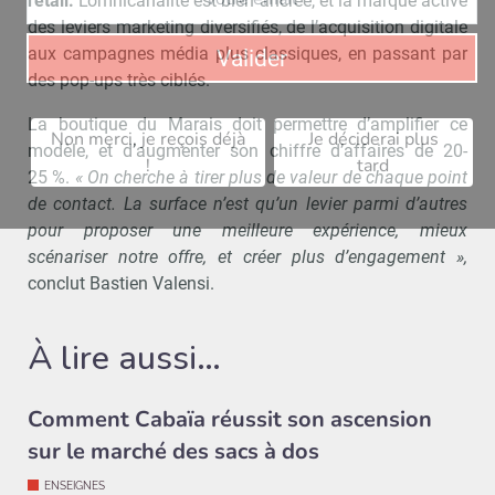
retail.
L’omnicanalité est bien ancrée, et la marque active
des leviers marketing diversifiés, de l’acquisition digitale
aux campagnes média plus classiques, en passant par
Valider
des pop-ups très ciblés.
La boutique du Marais doit permettre d’amplifier ce
Non merci, je reçois déjà
Je déciderai plus
modèle, et d’augmenter son chiffre d’affaires de 20-
!
tard
25 %.
« On cherche à tirer plus de valeur de chaque point
de contact. La surface n’est qu’un levier parmi d’autres
pour proposer une meilleure expérience, mieux
scénariser notre offre, et créer plus d’engagement »,
conclut Bastien Valensi.
À lire aussi…
Comment Cabaïa réussit son ascension
sur le marché des sacs à dos
ENSEIGNES