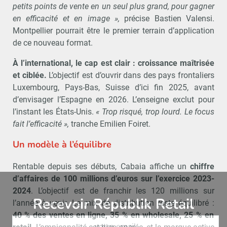
petits points de vente en un seul plus grand, pour gagner
en efficacité et en image »,
précise Bastien Valensi.
Montpellier pourrait être le premier terrain d’application
de ce nouveau format.
À l’international, le cap est clair : croissance maîtrisée
et ciblée.
L’objectif est d’ouvrir dans des pays frontaliers
Luxembourg, Pays-Bas, Suisse d’ici fin 2025, avant
d’envisager l’Espagne en 2026. L’enseigne exclut pour
l’instant les États-Unis.
« Trop risqué, trop lourd. Le focus
fait l’efficacité »,
tranche Emilien Foiret.
Un modèle à l’équilibre
Rentable depuis ses débuts, Cabaia affiche un
chiffre
d’affaires de 100 millions d’euros sur l’exercice 2023-
2024
. L’objectif est de franchir les 120 millions sur
Recevoir Républik Retail
Abonne
l’année à venir. Le mix de distribution reste équilibré :
40 % des ventes en ligne, 35 % en wholesale, 25 % en