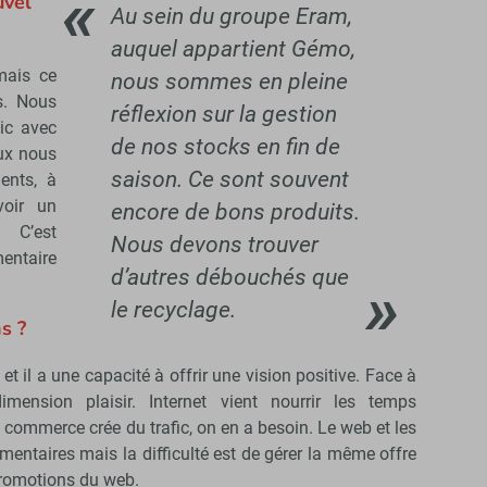
uvel
Au sein du groupe Eram,
auquel appartient Gémo,
mais ce
nous sommes en pleine
s. Nous
réflexion sur la gestion
ic avec
de nos stocks en fin de
ux nous
saison. Ce sont souvent
ents, à
voir un
encore de bons produits.
. C’est
Nous devons trouver
ntaire
d’autres débouchés que
le recyclage.
s ?
 et il a une capacité à offrir une vision positive. Face à
imension plaisir. Internet vient nourrir les temps
 commerce crée du trafic, on en a besoin. Le web et les
ntaires mais la difficulté est de gérer la même offre
promotions du web.