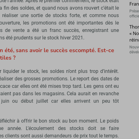
té l’année. Après le premier confinement, le stock était
Fran
a fin des soldes, et quand nous avons rouvert c’était le
Présen
 réaliser une sortie de stocks forte, et comme nous
offici
éouverture, les promotions ont été importantes dès le
Thom
ts de vente a été un franc succès, enregistrant une
« N
ns été prudents sur le stock hiver 2021.
réin
Nouve
n été, sans avoir le succès escompté. Est-ce
dével
tiles ?
iquider le stock, les soldes n’ont plus trop d’intérêt.
éaliser des grosses promotions. Le report des dates de
icace car elles ont été mises trop tard. Les gens ont eu
étaient pas dans les magasins. Cela aurait en revanche
juin ou début juillet car elles arrivent un peu tôt
réfléchir à offrir le bon stock au bon moment. Le poids
e année. L’écoulement des stocks doit se faire
es clients sont aussi demandeurs de prix tout le temps.