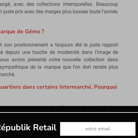
angé, avec des collections intemporelles. Beaucoup
un juste prix avec des marges plus basses toute l’année,
marque de Gémo ?
t son positionnement a toujours été le juste rapport
uté depuis une touche de modernité dans l’image de
ous avons présenté notre nouvelle collection dans
 sympathique de la marque que l’on doit rendre plus
 marché.
uartiers dans certains Intermarché. Pourquoi
ez complet avec plus de 400 points de vente. Ils font
vons modernisés et rénovés récemment. Il nous reste
nous avons regardé où l’on pourrait avoir des m²
Abonnez-vous à notre newslet
épublik Retail
échange avec Intermarché avec qui nous partageons
 des espaces dans leurs magasins, nous touchons une