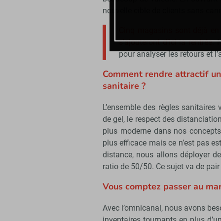
nouvelle cible de clients sans cann
Cinq magasins sont déjà en t
s’ajouteront d’ici la rentrée.
N
pour analyser les retours et l’
Comment rendre attractif un
sanitaire ?
L’ensemble des règles sanitaires 
de gel, le respect des distanciatio
plus moderne dans nos concepts. 
plus efficace mais ce n’est pas est
distance, nous allons déployer des
ratio de 50/50. Ce sujet va de pair
Vous comptez passer au mar
Avec l’omnicanal, nous avons beso
inventaires tournants en plus d’u