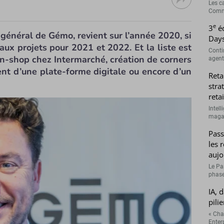
Les c
Comme
e
3
éd
 général de Gémo, revient sur l’année 2020, si
Days
eaux projets pour 2021 et 2022. Et la liste est
Conti
in-shop chez Intermarché, création de corners
agenti
nt d’une plate-forme digitale ou encore d’un
Reta
stra
retai
Intell
magasi
Pass
les 
aujo
Le Pa
phase
IA, 
pilie
« Cha
Enterp