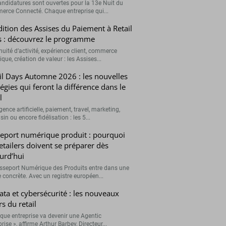
andidatures sont ouvertes pour la 13e Nuit du
rce Connecté. Chaque entreprise qui...
ition des Assises du Paiement à Retail
 : découvrez le programme
nuité d’activité, expérience client, commerce
que, création de valeur : les Assises...
il Days Automne 2026 : les nouvelles
tégies qui feront la différence dans le
l
igence artificielle, paiement, travel, marketing,
n ou encore fidélisation : les 5...
eport numérique produit : pourquoi
retailers doivent se préparer dès
urd’hui
sseport Numérique des Produits entre dans une
 concrète. Avec un registre européen...
data et cybersécurité : les nouveaux
rs du retail
que entreprise va devenir une Agentic
rise », affirme Arthur Barbey, Directeur...