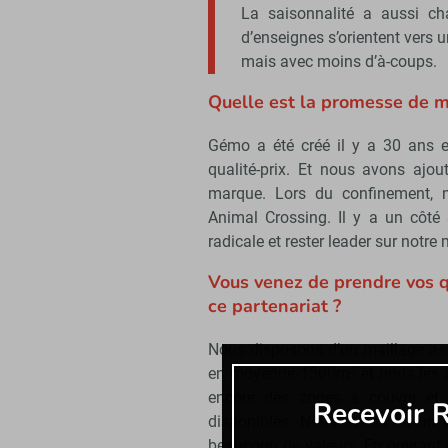
La saisonnalité a aussi ch
d’enseignes s’orientent vers 
mais avec moins d’à-coups.
Quelle est la promesse de 
Gémo a été créé il y a 30 ans e
qualité-prix. Et nous avons ajo
marque. Lors du confinement, n
Animal Crossing. Il y a un côté
radicale et rester leader sur notre
Vous venez de prendre vos q
ce partenariat ?
Nous disposons d’un maillage ass
en moyenne 1500m² et nous les a
encore des zones à couvrir et 
Recevoir R
disponibles. Nous avons eu un 
beaucoup de valeurs. En ouvrant