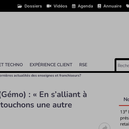
Dossiers
Vidéos
Agenda
Annuaire
ET TECHNO
EXPÉRIENCE CLIENT
RSE
ernières actualités des enseignes et franchiseurs?
Gémo) : « En s’alliant à
N
 touchons une autre
e
13
prés
retai