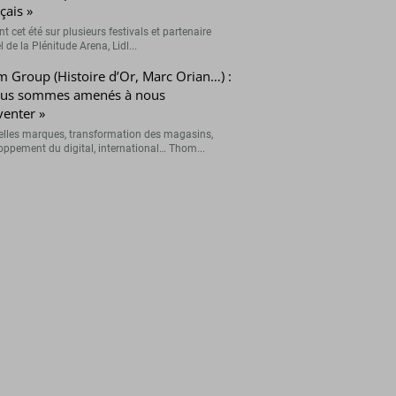
çais »
t cet été sur plusieurs festivals et partenaire
el de la Plénitude Arena, Lidl...
 Group (Histoire d’Or, Marc Orian…) :
ous sommes amenés à nous
venter »
lles marques, transformation des magasins,
oppement du digital, international… Thom...