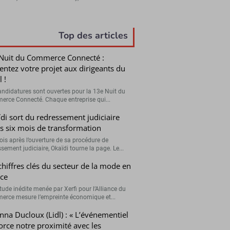
Top des articles
Nuit du Commerce Connecté :
entez votre projet aux dirigeants du
l !
andidatures sont ouvertes pour la 13e Nuit du
rce Connecté. Chaque entreprise qui...
di sort du redressement judiciaire
s six mois de transformation
ois après l’ouverture de sa procédure de
sement judiciaire, Okaïdi tourne la page. Le...
chiffres clés du secteur de la mode en
ce
tude inédite menée par Xerfi pour l’Alliance du
rce mesure l’empreinte économique et...
nna Ducloux (Lidl) : « L’événementiel
orce notre proximité avec les