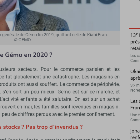
e
13
on générale de Gémo fin 2019, quittant celle de Kiabi Fran. -
© GEMO
prés
retai
 de Gémo en 2020 ?
Les c
Comme
usieurs secteurs. Pour le commerce parisien et les
Okaï
 ce fut globalement une catastrophe. Les magasins en
aprè
-produits ont aussi souffert. Le commerce de périphérie,
Six m
redres
e, s’en sort un peu mieux. Gémo est sur ce marché, et
’activité enfants a été salutaire. On est sur un achat
Les 
rouvert en mai, les familles sont revenues en magasin.
Fran
n peu de chiffres perdus avec le premier confinement.
Une é
Comme
stocks ? Pas trop d’invendus ?
Joha
renf