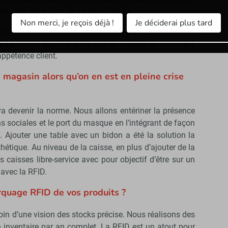
ibaliser les points de vente existants.
Non merci, je reçois déjà !
Je déciderai plus tard
est et ont donc reçu des corners prêt-à-vendre et dix
ous ferons le point avec eux en octobre et novembre
appétence client.
 magasin alors qu’on en est en pleine crise
va devenir la norme. Nous allons entériner la présence
ns sociales et le port du masque en l’intégrant de façon
Ajouter une table avec un bidon a été la solution la
hétique. Au niveau de la caisse, en plus d’ajouter de la
 caisses libre-service avec pour objectif d’être sur un
 avec la RFID.
quage RFID de vos produits ?
in d’une vision des stocks précise. Nous réalisons des
n inventaire par an complet. La RFID est un atout pour