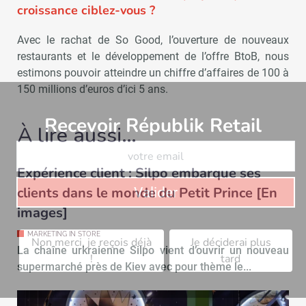
croissance ciblez-vous ?
Avec le rachat de So Good, l’ouverture de nouveaux
restaurants et le développement de l’offre BtoB, nous
estimons pouvoir atteindre un chiffre d’affaires de 100 à
150 millions d’euros d’ici 5 ans.
Recevoir Républik Retail
Abonne
À lire aussi…
Expérience client : Silpo embarque ses
clients dans le monde du Petit Prince [En
Valider
images]
MARKETING IN STORE
Non merci, je reçois déjà
Je déciderai plus
La chaîne urkraienne Silpo vient d’ouvrir un nouveau
!
tard
supermarché près de Kiev avec pour thème le...