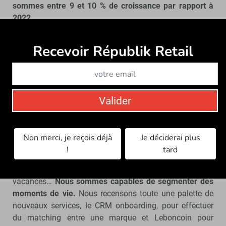
sommes entre 9 et 10 % de croissance par rapport à
2022.
Quel est le bilan de l’activité de la régie ?
Recevoir Républik Retail
Abonne
Nous sommes l’une des plus grosses régies françaises.
Nos annonceurs l’utilisent aussi bien pour le site du
Boncoin mais aussi de plus en plus à l’extérieur.
Ils
peuvent activer notre audience sur d’autres plateformes,
Valider
notamment sur des formats que nous ne proposons pas
comme la vidéo (Youtube, Facebook, Instagram,
Deezer…).
En ayant un Français sur deux qui se
Non merci, je reçois déjà
Je déciderai plus
connecte sur la plateforme et disposant de toutes les
!
tard
catégories de produits
, nous savons quand les
personnes déménagent, ont un enfant, partent en
vacances…
Nous sommes capables de segmenter des
moments de vie.
Nous recensons toute une palette de
nouveaux services, le CRM onboarding, pour effectuer
du matching entre une marque et Leboncoin pour