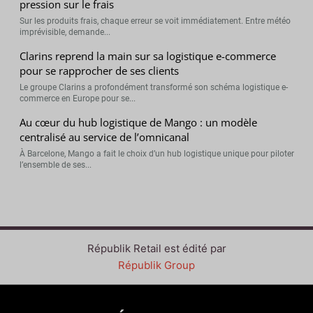
pression sur le frais
Sur les produits frais, chaque erreur se voit immédiatement. Entre météo
imprévisible, demande...
Clarins reprend la main sur sa logistique e-commerce
pour se rapprocher de ses clients
Le groupe Clarins a profondément transformé son schéma logistique e-
commerce en Europe pour se...
Au cœur du hub logistique de Mango : un modèle
centralisé au service de l’omnicanal
À Barcelone, Mango a fait le choix d’un hub logistique unique pour piloter
l’ensemble de ses...
Républik Retail est édité par
Républik Group