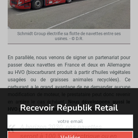
Schmidt Group électrifie sa flotte de navettes entre ses
usines. - © D.R.
En parallèle, nous venons de signer un partenariat pour
passer deux navettes en France et deux en Allemagne
au HVO (biocarburant produit à partir d’huiles végétales
usagées ou de graisses animales recyclées). Ce
carburant a le grand avantage de ne demander aucune
modification de moteur, le prestataire peut donc revenir
en arrière le cas échéant.
Nous développons aussi le
Recevoir Républik Retail
Abonne
HVO pour les livraisons des plateformes
.
A horizon 2030, nos navettes
seront à 100 % en électrique ou en
Valider